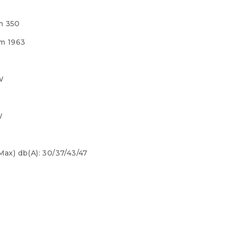
m 350
m 1963
W
W
ax) db(A): 30/37/43/47