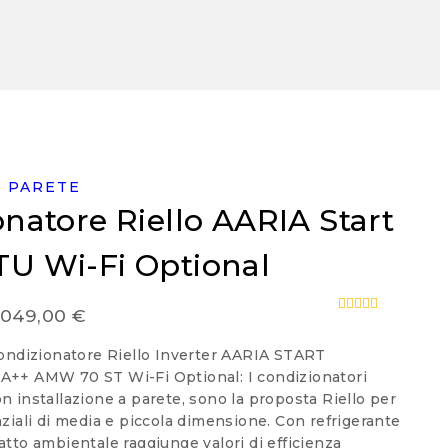
 PARETE
natore Riello AARIA Start
U Wi-Fi Optional
Fascia
.049,00
€
0
out
di
of
ondizionatore Riello Inverter AARIA START
5
prezzo:
++ AMW 70 ST Wi-Fi Optional: I condizionatori
da
 installazione a parete, sono la proposta Riello per
ziali di media e piccola dimensione. Con refrigerante
1.000,00 €
tto ambientale raggiunge valori di efficienza