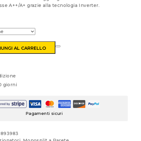
a
sse A++/A+ grazie alla tecnologia Inverter.
1.049,00 €
IUNGI AL CARRELLO
h
dizione
 giorni
Pagamenti sicuri
1893983
zionatori
,
Monosplit a Parete