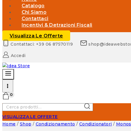
Catalogo
Chi Siamo
Contattaci
Incentivi & Detrazioni Fiscali
Visualizza Le Offerte
Contattaci: +39 06 87570119
shop@ideawebsto
Accedi
0
Cerca:
CERCA
VISUALIZZA LE OFFERTE
Home
/
Shop
/
Condizionamento
/
Condizionatori
/
Monosp