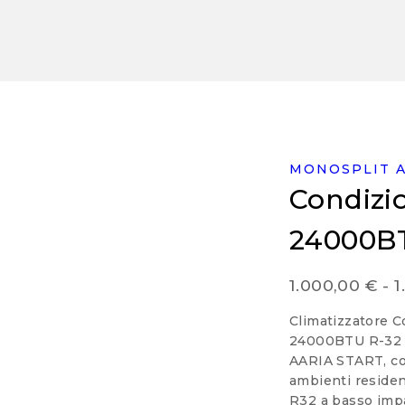
MONOSPLIT A
Condizio
24000BT
1.000,00
€
-
1
Climatizzatore C
24000BTU R-32 A
AARIA START, con
ambienti residen
R32 a basso impa