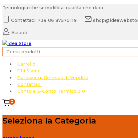
Skip
Tecnologia che semplifica, qualità che dura
to
Contattaci: +39 06 87570119
shop@ideawebsto
content
Accedi
Cerca:
Carrello
Chi Siamo
Condizioni Generali di Vendita
Contattaci
Conto e S-Conto Termico 3.0
0
Seleziona la Categoria
Arredo bagno