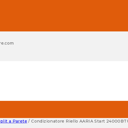
re.com
lit a Parete
/
Condizionatore Riello AARIA Start 24000BT