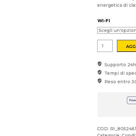
energetica di cla
WI-FI
Condizionatore
AGG
Riello
AARIA
Start
Supporto 24
24000BTU
Tempi di spe
Wi-
Reso entro 30
Fi
Optional
quantità
COD:
RI_805246
Categorie:
Condi