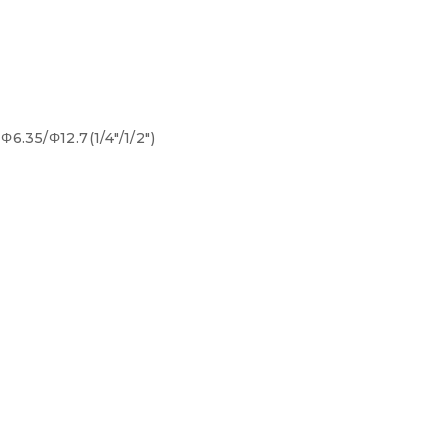
) Φ6.35/Φ12.7(1/4″/1/2″)
o: -15-24°C