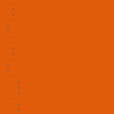
Frigoriferi
Lavasciuga
Lavastoviglie
Lavatrici
Illuminazione
Pulizia della Casa
Accessori
Aspirapolvere
Pulizia a Vapore
Robot Aspirapolvere
Scope Elettriche
PURIFICATORI
Riscaldamento
Accessori
Accessori Caldaie
Accessori Scaldabagni
Accessori Stufe e Camini
Caldaie
Caldaie a Camera Aperta
Caldaie a Condensazione