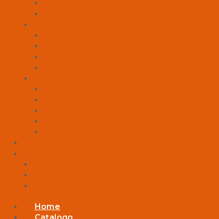
Caldaie ad Accumulo
Caldaie da Incasso
Scaldabagni
Pompa di Calore
Scaldabagni a Gas ad Accumulo
Scaldabagni Elettrici
Scaldabagni Gas Istantanei
Stufe e Camini
Inserti a Pellet
Radiatore a Gas
Stufe a Gas
Stufe a Pellet
Termostufe a pellet
Senza categoria
Termoidraulica
Circolatori
Pompe ed Elettropompe
Sanitari
Home
Catalogo