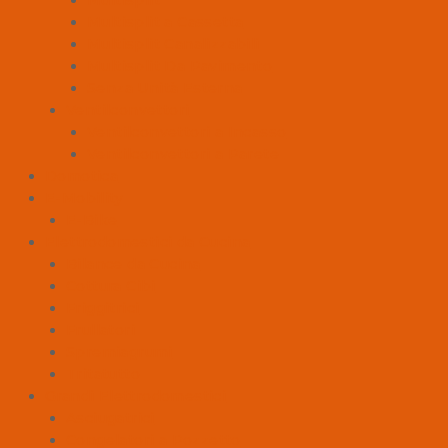
Multisplit
Multisplit a Cassetta
Multisplit Canalizzabili
Multisplit Da Pavimento
Senza Unità Esterna
Ventilconvettori
Ventilconvettori a Incasso
Ventilconvettori a Parete
Domotica
E-Mobility
E-Bike
Elettrodomestici da Cucina
Bilance da Cucina
Cottura Cibi
Friggitrici
Frullatori
Spremiagrumi
Tritatutto
Grandi Elettrodomestici
Asciugatrici
Congelatori a Pozzetto