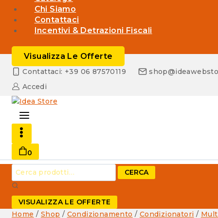
Chi Siamo
Contattaci
Incentivi & Detrazioni Fiscali
Visualizza Le Offerte
Contattaci: +39 06 87570119
shop@ideawebsto
Accedi
0
Cerca:
CERCA
VISUALIZZA LE OFFERTE
Home
/
Shop
/
Condizionamento
/
Condizionatori
/
Mult