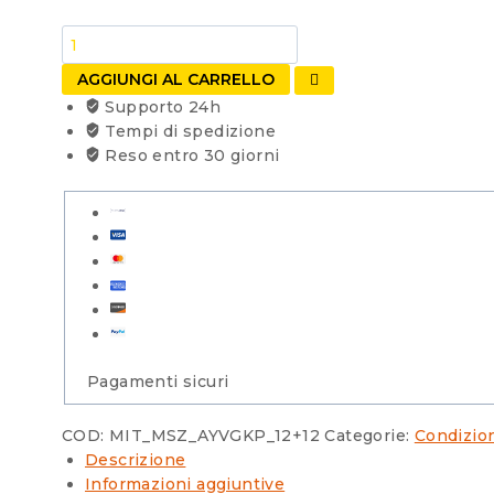
Condizionatore
Mitsubishi
AGGIUNGI AL CARRELLO
Electric
Supporto 24h
Dual
Tempi di spedizione
Split
Reso entro 30 giorni
MSZ-
AY
VGKP
12000+12000
Btu
Wi-
Fi
Integrato
quantità
Pagamenti sicuri
COD:
MIT_MSZ_AYVGKP_12+12
Categorie:
Condizio
Descrizione
Informazioni aggiuntive