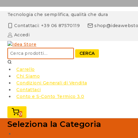
Skip
Tecnologia che semplifica, qualità che dura
to
content
Contattaci: +39 06 87570119
shop@ideawebsto
Accedi
Cerca:
CERCA
Carrello
Chi Siamo
Condizioni Generali di Vendita
Contattaci
Conto e S-Conto Termico 3.0
0
Seleziona la Categoria
Arredo bagno