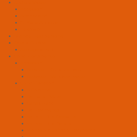
Audio e Video
Accessori
Altoparlanti
Cuffie e Auricolari
Televisori
Bilance Pesapersone
Casa e Cucina
Asciugacapelli
Condizionamento
Accessori
Accessori Condizionatori
Accessori Ventilconvettori
Condizionatori
A Colonna
Barriere D'Aria
Canalizzabili
Da Pavimento
Monosplit a Cassetta
Monosplit a Parete
Monosplit Soffitto Pavimento