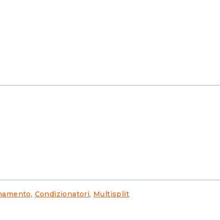
namento
,
Condizionatori
,
Multisplit