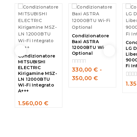
Condizionatore
Baxi ASTRA
Cond
12000BTU Wi-Fi
LG D
Optional
Libe
Condizionatore
9000
MITSUBISHI
Fi I
ELECTRIC
330,00
€
-
0
Kirigamine MSZ-
out
350,00
€
LN 12000BTU
of
0
1.3
Wi-Fi Integrato
5
out
A+++
of
5
1.560,00
€
0
out
of
5