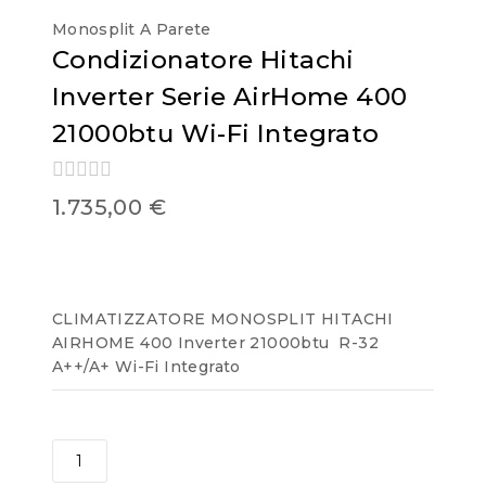
Monosplit A Parete
Condizionatore Hitachi
Inverter Serie AirHome 400
21000btu Wi-Fi Integrato
0
1.735,00
€
out
of
5
CLIMATIZZATORE MONOSPLIT HITACHI
AIRHOME 400 Inverter 21000btu R-32
A++/A+ Wi-Fi Integrato