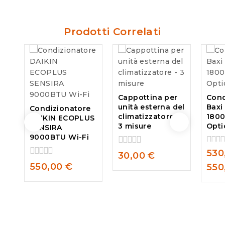
Prodotti Correlati
Cappottina per
Cond
unità esterna del
Baxi
Condizionatore
climatizzatore –
1800
DAIKIN ECOPLUS
3 misure
Opti
SENSIRA
9000BTU Wi-Fi
530
0
0
30,00
€
out
out
0
550,00
€
550
of
of
out
5
5
of
5