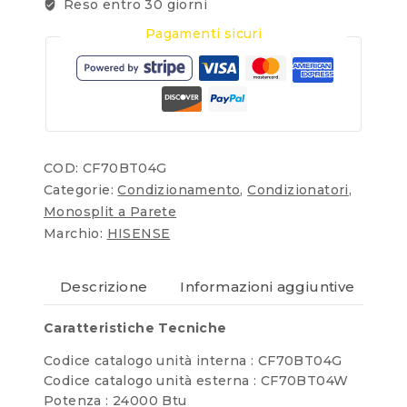
Reso entro 30 giorni
Pagamenti sicuri
COD:
CF70BT04G
Categorie:
Condizionamento
,
Condizionatori
,
Monosplit a Parete
Marchio:
HISENSE
Descrizione
Informazioni aggiuntive
Re
Caratteristiche Tecniche
Codice catalogo unità interna : CF70BT04G
Codice catalogo unità esterna : CF70BT04W
Potenza : 24000 Btu