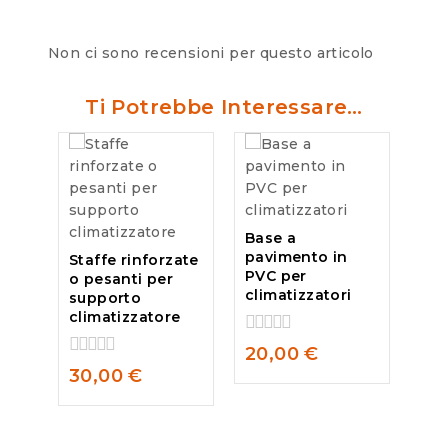
Non ci sono recensioni per questo articolo
Ti Potrebbe Interessare…
Base a
pavimento in
Staffe rinforzate
PVC per
o pesanti per
climatizzatori
supporto
climatizzatore
0
20,00
€
out
0
30,00
€
of
out
5
of
5