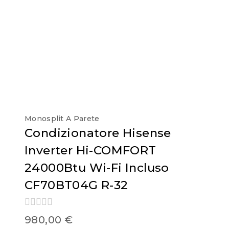
Monosplit A Parete
Condizionatore Hisense
Inverter Hi-COMFORT
24000Btu Wi-Fi Incluso
CF70BT04G R-32
0
980,00
€
out