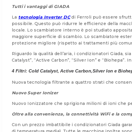
Tutti i vantaggi di GIADA
La
tecnologia Inverter DC
di Ferroli può essere sfrut
possibile. Questo può ridurre le efficienze della mac
locale. Lo scambiatore interno è poi studiato apposit
maggiore superficie di scambio. Lo scambiatore este
protezione migliore (rispetto ai trattamenti più comuni
Riguardo la qualità dell’aria, i condizionatori Giada, s
Catalyst”, “Active Carbon”, “Silver Ion” e “Biohepa”. I
4 Filtri: Cold Catalyst, Active Carbon,Silver Ion e Biohe
Nuova tecnologia filtrante a quattro strati che consente 
Nuovo Super Ionizer
Nuovo Ionizzatore che sprigiona milioni di ioni che pe
Oltre alla convenienza, la connettività WiFi e la comp
Con un prezzo imbattibile i condizionatori Giada garan
di temperatura media). Tutte le macchine inoltre sono d