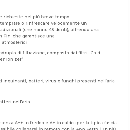
e richieste nel più breve tempo
o stemprare o rinfrescare velocemente un
adizionali (che hanno 45 denti), offrendo una
 Fin, che garantisce una
 atmosferici.
druplo di filtrazione, composto dai filtri “Cold
er Ionizer”.
i inquinanti, batteri, virus e funghi presenti nell’aria.
teri nell’aria
enza A++ in freddo e A+ in caldo (per la tipica fascia
sibile collegarsi in remoto con la App Ferroli. In più,