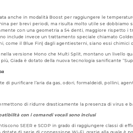
tata anche in modalità Boost per raggiungere le temperatur
china per brevi periodi, ma risulta molto utile se dobbiam
amente con una geometria a 54 denti, maggiore rispetto i tr
rno include invece un trattamento speciale chiamato Golden
, come il Blue Fin) dagli agentiesterni, siano essi chimici o
ia nella versione Mono che Multi Split, montano un livello qua
n più, Giada è dotato della nuova tecnologia sanificante “Sup
pa
di purificare l’aria da gas, odori, formaldeidi, pollini, agent
rmettono di ridurre drasticamente la presenza di virus e bat
atibilità con i comandi vocali sono inclusi
tiscono SEER e SCOP in grado di raggiungere classi di effici
otate di serie di connessione Wi-Fi, grazie alla quale è pos