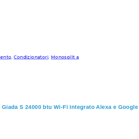
mento
,
Condizionatori
,
Monosplit a
li Giada S 24000 btu Wi-Fi Integrato Alexa e Goo