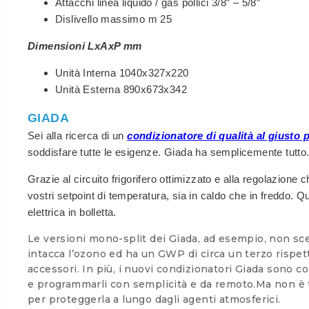
Attacchi linea liquido / gas pollici 3/8″ – 5/8″
Dislivello massimo m 25
Dimensioni LxAxP mm
Unità Interna 1040x327x220
Unità Esterna 890x673x342
GIADA
Sei alla ricerca di un
condizionatore di qualità al giusto 
soddisfare tutte le esigenze. Giada ha semplicemente tutto
Grazie al circuito frigorifero ottimizzato e alla regolazio
vostri setpoint di temperatura, sia in caldo che in freddo. Q
elettrica in bolletta.
Le versioni mono-split dei Giada, ad esempio, non sce
intacca l’ozono ed ha un GWP di circa un terzo rispett
accessori. In più, i nuovi condizionatori Giada sono co
e programmarli con semplicità e da remoto.Ma non è tu
per proteggerla a lungo dagli agenti atmosferici.