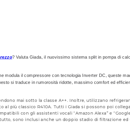
prezzo
? Valuta Giada, il nuovissimo sistema split in pompa di calor
.
ne che modula il compressore con tecnologia Inverter DC, queste m
uesto si traduce in rumorosità ridotte, massimo comfort ed efficien
ndono mai sotto la classe A++. Inoltre, utilizzano refriger
o al più classico R410A. Tutti i Giada si possono poi colleg
mpatibili con gli assistenti vocali “Amazon Alexa” e “Google 
tto, sono inclusi anche un doppio stadio di filtrazione ed 