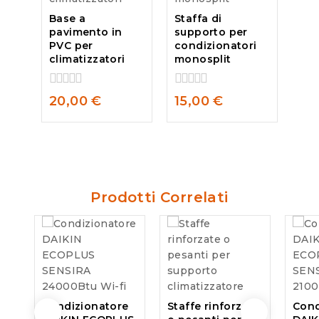
Base a
Staffa di
pavimento in
supporto per
PVC per
condizionatori
climatizzatori
monosplit
0
0
20,00
€
15,00
€
out
out
of
of
5
5
Prodotti Correlati
Condizionatore
Staffe rinforzate
Cond