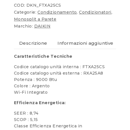
COD:
DKN_FTXA25CS
Categorie:
Condizionamento
,
Condizionatori
,
Monosplit a Parete
Marchio:
DAIKIN
Descrizione
Informazioni aggiuntive
Re
Caratteristiche Tecniche
Codice catalogo unità interna : FTXA25CS
Codice catalogo unità esterna : RXA25A8
Potenza : 9000 Btu
Colore : Argento
Wi-Fi Integrato
Efficienza Energetica:
SEER : 8,74
SCOP : 5,15
Classe Efficienza Energetica in