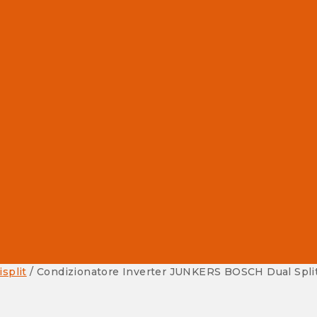
isplit
/
Condizionatore Inverter JUNKERS BOSCH Dual Split