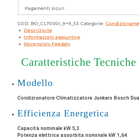
Wi-
Fi
Pagamenti sicuri
Incluso
quantità
COD:
BO_CL7000i_9+9_53
Categorie:
Condizionam
Descrizione
Informazioni aggiuntive
Recensioni Feedaty
Caratteristiche Tecniche
Modello
Condizionatore Climatizzatore Junkers Bosch Dual
Efficienza Energetica
Capacità nominale kW 5,3
Potenza elettrica assorbita nominale kW 1,64