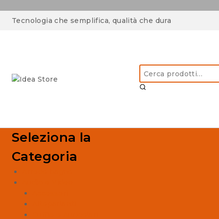
Skip
Tecnologia che semplifica, qualità che dura
to
content
Cerca:
Seleziona la
Categoria
Arredo bagno
Audio e Video
Accessori
Altoparlanti
Cuffie e Auricolari