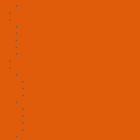
Lavatrici
Illuminazione
Pulizia della Casa
Accessori
Aspirapolvere
Pulizia a Vapore
Robot Aspirapolvere
Scope Elettriche
PURIFICATORI
Riscaldamento
Accessori
Accessori Caldaie
Accessori Scaldabagni
Accessori Stufe e Camini
Caldaie
Caldaie a Camera Aperta
Caldaie a Condensazione
Caldaie ad Accumulo
Caldaie da Incasso
Scaldabagni