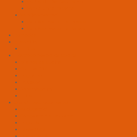
Multisplit Da Pavimento
Senza Unità Esterna
Ventilconvettori
Ventilconvettori a Incasso
Ventilconvettori a Parete
Domotica
E-Mobility
E-Bike
Elettrodomestici da Cucina
Bilance da Cucina
Cottura Cibi
Friggitrici
Frullatori
Spremiagrumi
Tritatutto
Grandi Elettrodomestici
Asciugatrici
Congelatori a Pozzetto
Frigoriferi
Lavasciuga
Lavastoviglie