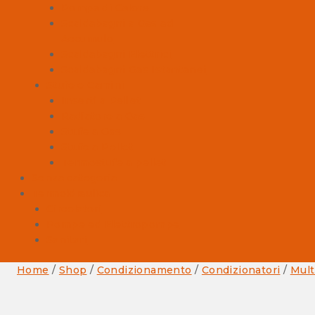
Pompa di Calore
Scaldabagni a Gas ad
Accumulo
Scaldabagni Elettrici
Scaldabagni Gas Istantanei
Stufe e Camini
Inserti a Pellet
Radiatore a Gas
Stufe a Gas
Stufe a Pellet
Termostufe a pellet
Senza categoria
Termoidraulica
Circolatori
Pompe ed Elettropompe
Sanitari
Home
/
Shop
/
Condizionamento
/
Condizionatori
/
Mult