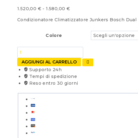
Fascia
1.520,00
€
-
1.580,00
€
di
Condizionatore Climatizzatore Junkers Bosch Dual
prezzo:
da
Colore
1.520,00 €
a
1.580,00 €
Condizionatore
Inverter
AGGIUNGI AL CARRELLO
JUNKERS
Supporto 24h
BOSCH
Tempi di spedizione
Dual
Reso entro 30 giorni
Split
CLIMATE
7000i
9+9
con
Esterna
53
Btu