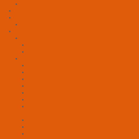
Televisori
Bilance Pesapersone
Casa e Cucina
Asciugacapelli
Condizionamento
Accessori
Accessori Condizionatori
Accessori Ventilconvettori
Condizionatori
A Colonna
Barriere D'Aria
Canalizzabili
Da Pavimento
Monosplit a Cassetta
Monosplit a Parete
Monosplit Soffitto
Pavimento
Multisplit
Multisplit a Cassetta
Multisplit Canalizzabili