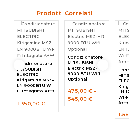
Prodotti Correlati
Condizionatore
MITSUBISHI
Condizionatore
Electric MSZ-HR
MITSUBISHI
Cond
9000 BTU Wifi
ELECTRIC
MITS
Optional
Kirigamine MSZ-
ELE
LN 9000BTU Wi-
Kiri
475,00
€
-
Fi Integrato A+++
LN 
0
Wi-F
545,00
€
out
A+++
1.350,00
€
of
0
5
out
1.5
of
0
5
out
of