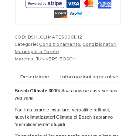
COD:
BSH_CLIMATE3000i_12
Categorie:
Condizionamento
,
Condizionatori
,
Monosplit a Parete
Marchio:
JUNKERS BOSCH
Descrizione
Informazioni aggiuntive
Re
Bosch Climate 3000i
Aria nuova in casa per una
vita sana
Facili da usare e installare, versatili e raffinati, i
nuovi climatizzatori Climate di Bosch sapranno
“semplicemente” stupirti
Tecnologia all’avanguardia per un clima su