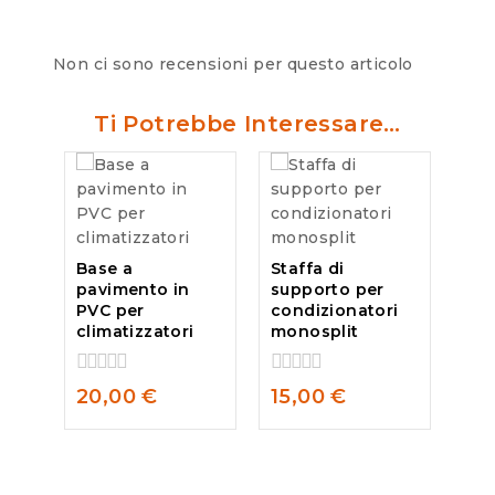
Non ci sono recensioni per questo articolo
Ti Potrebbe Interessare…
Base a
Staffa di
pavimento in
supporto per
PVC per
condizionatori
climatizzatori
monosplit
0
0
20,00
€
15,00
€
out
out
of
of
5
5