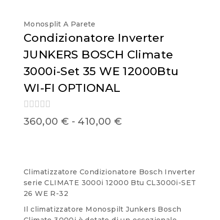
Monosplit A Parete
Condizionatore Inverter
JUNKERS BOSCH Climate
3000i-Set 35 WE 12000Btu
WI-FI OPTIONAL
0
360,00
€
-
410,00
€
out
of
5
Climatizzatore Condizionatore Bosch Inverter
serie CLIMATE 3000i 12000 Btu CL3000i-SET
26 WE R-32
Il climatizzatore Monospilt Junkers Bosch
Climate 3000i è dotato di un eccezionale