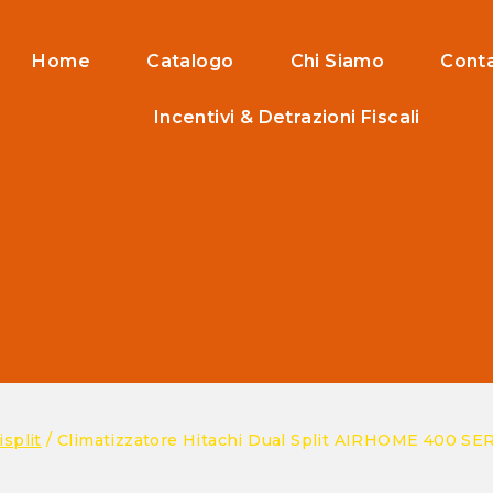
Home
Catalogo
Chi Siamo
Conta
Incentivi & Detrazioni Fiscali
isplit
/
Climatizzatore Hitachi Dual Split AIRHOME 400 