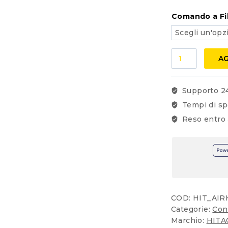
Comando a Fi
Climatizzatore
AG
Hitachi
Dual
Split
Supporto 2
AIRHOME
Tempi di sp
400
Reso entro 
SERIE
PRO
G
9000+9000Bt
con
RAM-
G55N2HAE
COD:
HIT_AIR
Wi-
Categorie:
Con
Fi
Marchio:
HITA
Integrato