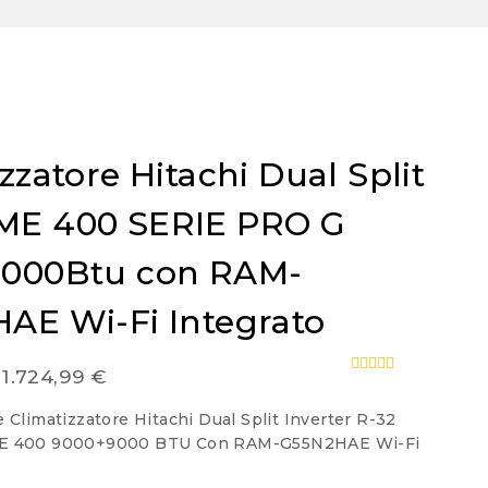
zzatore Hitachi Dual Split
E 400 SERIE PRO G
000Btu con RAM-
AE Wi-Fi Integrato
Fascia
1.724,99
€
0
out
di
of
 Climatizzatore Hitachi Dual Split Inverter R-32
5
prezzo:
E 400 9000+9000 BTU Con RAM-G55N2HAE Wi-Fi
da