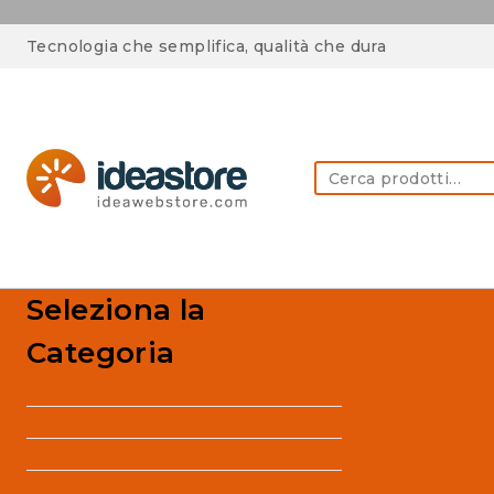
Skip
Tecnologia che semplifica, qualità che dura
to
content
Cerca:
Seleziona la
Categoria
Arredo bagno
Audio e Video
Bilance Pesapersone
Casa e Cucina