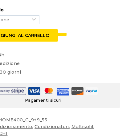
1.590,00 €
lo
a
1.724,99 €
GIUNGI AL CARRELLO
4h
edizione
30 giorni
u
Pagamenti sicuri
HOME400_G_9+9_55
dizionamento
,
Condizionatori
,
Multisplit
CHI