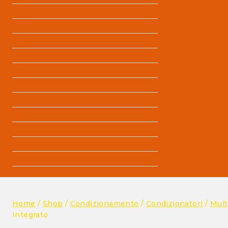
Condizionamento
Domotica
E-Mobility
Elettrodomestici da Cucina
Grandi Elettrodomestici
Illuminazione
Pulizia della Casa
PURIFICATORI
Riscaldamento
Senza categoria
Termoidraulica
Home
/
Shop
/
Condizionamento
/
Condizionatori
/
Mult
Integrato