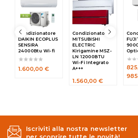
Condizionatore
Condizionatore
Cond
DAIKIN ECOPLUS
MITSUBISHI
FUJI
SENSIRA
ELECTRIC
9000
24000Btu Wi-fi
Kirigamine MSZ-
Opti
LN 12000BTU
Wi-Fi Integrato
825
0
0
1.600,00
€
A+++
out
out
985
of
of
1.560,00
€
5
5
0
out
of
5
Iscriviti alla nostra newsletter
per scoprire tutte le novità!