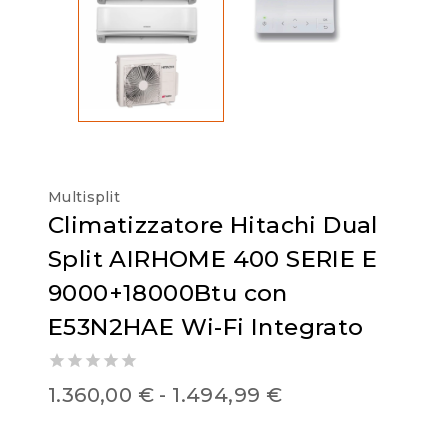
Multisplit
Climatizzatore Hitachi Dual
Split AIRHOME 400 SERIE E
9000+18000Btu con
E53N2HAE Wi-Fi Integrato
0
1.360,00
€
-
1.494,99
€
out
of
5