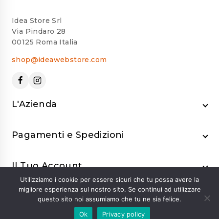
Idea Store Srl
Via Pindaro 28
00125 Roma Italia
shop@ideawebstore.com
L'Azienda
Pagamenti e Spedizioni
Il Tuo Account
Utilizziamo i cookie per essere sicuri che tu possa avere la
migliore esperienza sul nostro sito. Se continui ad utilizzare
questo sito noi assumiamo che tu ne sia felice.
Ok
Privacy policy
© 2024 Idea Store Srl