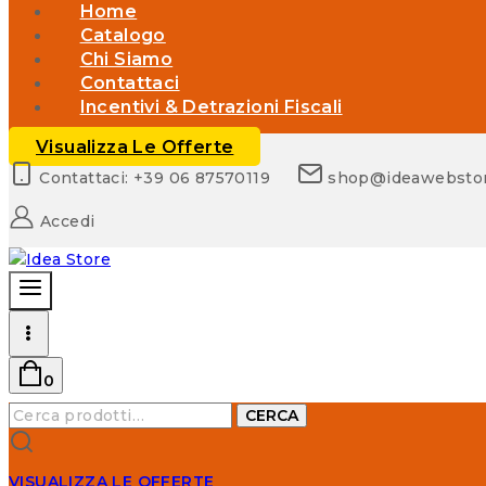
Home
Catalogo
Chi Siamo
Contattaci
Incentivi & Detrazioni Fiscali
Visualizza Le Offerte
Contattaci: +39 06 87570119
shop@ideawebsto
Accedi
0
Cerca:
CERCA
VISUALIZZA LE OFFERTE