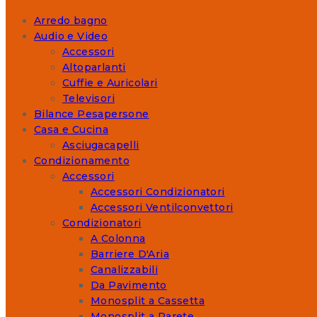
Arredo bagno
Audio e Video
Accessori
Altoparlanti
Cuffie e Auricolari
Televisori
Bilance Pesapersone
Casa e Cucina
Asciugacapelli
Condizionamento
Accessori
Accessori Condizionatori
Accessori Ventilconvettori
Condizionatori
A Colonna
Barriere D'Aria
Canalizzabili
Da Pavimento
Monosplit a Cassetta
Monosplit a Parete