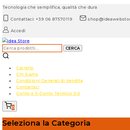
Skip
Tecnologia che semplifica, qualità che dura
to
Contattaci: +39 06 87570119
shop@ideawebsto
content
Accedi
Cerca:
CERCA
Carrello
Chi Siamo
Condizioni Generali di Vendita
Contattaci
Conto e S-Conto Termico 3.0
0
Seleziona la Categoria