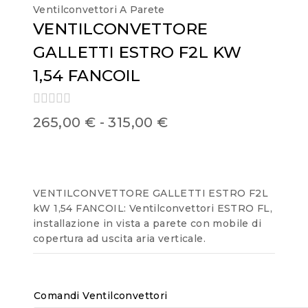
Ventilconvettori A Parete
VENTILCONVETTORE
GALLETTI ESTRO F2L KW
1,54 FANCOIL
0
265,00
€
-
315,00
€
out
of
5
VENTILCONVETTORE GALLETTI ESTRO F2L
kW 1,54 FANCOIL: Ventilconvettori ESTRO FL,
installazione in vista a parete con mobile di
copertura ad uscita aria verticale.
Comandi Ventilconvettori