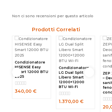
Non ci sono recensioni per questo articolo
Prodotti Correlati
Condizionatore
HISENSE Easy
Condizionatore
Smart 12000 BTU
LG Dual Split
ZEP
2025
Libero Smart
– De
12000+12000
sani
BTU Wi-Fi
feno
0
340,00
€
cond
out
of
0
1.370,00
€
5
out
0
20,
of
out