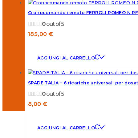
Cronocomando remoto FERROLI ROMEO N RF w
0
out of 5
185,00
€
AGGIUNGI AL CARRELLO
SPADEITALIA – 6 ricariche universali per dosato
0
out of 5
8,00
€
AGGIUNGI AL CARRELLO