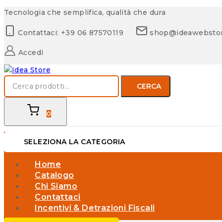
Skip
Tecnologia che semplifica, qualità che dura
to
Contattaci: +39 06 87570119
shop@ideawebsto
content
Accedi
Cerca:
CERCA
0
SELEZIONA LA CATEGORIA
Home
Catalogo
Chi Siamo
Contattaci
Incentivi & Detrazioni Fiscali