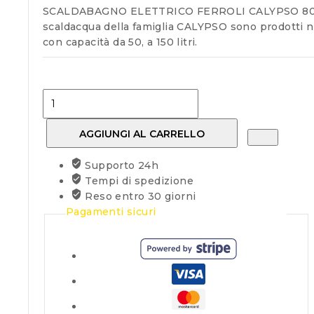
SCALDABAGNO ELETTRICO FERROLI CALYPSO 80 VE v
scaldacqua della famiglia CALYPSO sono prodotti nel
con capacità da 50, a 150 litri.
Scaldabagno
elettrico
FERROLI
AGGIUNGI AL CARRELLO
CALYPSO
80lt
Supporto 24h
verticale
Tempi di spedizione
quantità
Reso entro 30 giorni
Pagamenti sicuri