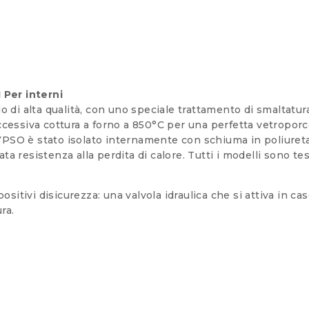
Per interni
 di alta qualità, con uno speciale trattamento di smaltatura 
ccessiva cottura a forno a 850°C per una perfetta vetroporc
PSO è stato isolato internamente con schiuma in poliureta
a resistenza alla perdita di calore. Tutti i modelli sono te
itivi disicurezza: una valvola idraulica che si attiva in ca
ra.