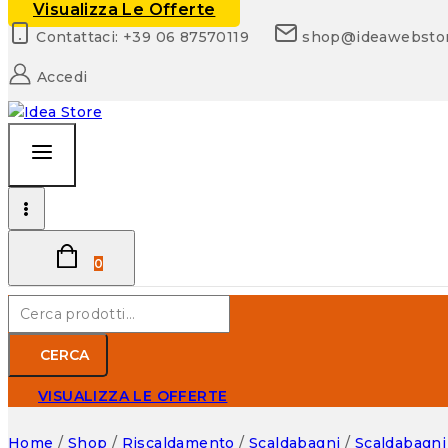
Visualizza Le Offerte
Contattaci: +39 06 87570119
shop@ideawebsto
Accedi
0
Cerca:
CERCA
VISUALIZZA LE OFFERTE
Home
/
Shop
/
Riscaldamento
/
Scaldabagni
/
Scaldabagni 