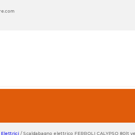
re.com
Elettrici
/
Scaldabagno elettrico FERROLI CALYPSO 80lt ve