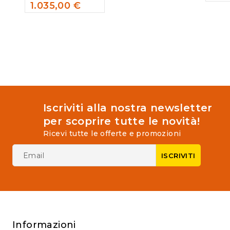
out
1.035,00
€
of
0
5
out
of
5
Iscriviti alla nostra newsletter
per scoprire tutte le novità!
Ricevi tutte le offerte e promozioni
Informazioni