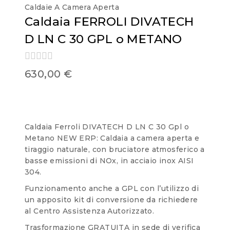
Caldaie A Camera Aperta
Caldaia FERROLI DIVATECH
D LN C 30 GPL o METANO
0
630,00
€
out
of
5
Caldaia Ferroli DIVATECH D LN C 30 Gpl o
Metano NEW ERP: Caldaia a camera aperta e
tiraggio naturale, con bruciatore atmosferico a
basse emissioni di NOx, in acciaio inox AISI
304.
Funzionamento anche a GPL con l’utilizzo di
un apposito kit di conversione da richiedere
al Centro Assistenza Autorizzato.
Trasformazione GRATUITA in sede di verifica