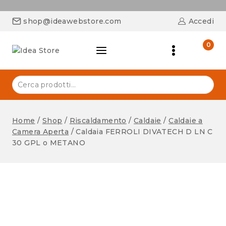
shop@ideawebstore.com
Accedi
0
Home
/
Shop
/
Riscaldamento
/
Caldaie
/
Caldaie a
Camera Aperta
/
Caldaia FERROLI DIVATECH D LN C
30 GPL o METANO