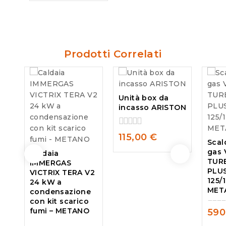
of
5
Prodotti Correlati
Unità box da
incasso ARISTON
0
115,00
€
Scal
out
gas 
of
Caldaia
5
TUR
IMMERGAS
PLUS
VICTRIX TERA V2
125/1
24 kW a
MET
condensazione
con kit scarico
fumi – METANO
590
0