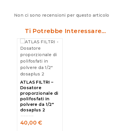
Non ci sono recensioni per questo articolo
Ti Potrebbe Interessare…
ATLAS FILTRI –
Dosatore
proporzionale di
polifosfati in
polvere da 1/2″
dosaplus 2
40,00
€
0
out