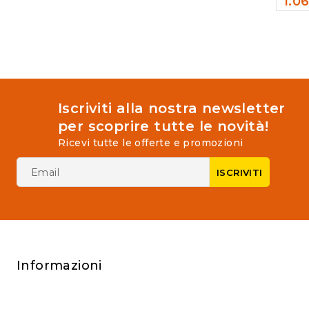
1.0
0
out
of
5
Iscriviti alla nostra newsletter
per scoprire tutte le novità!
Ricevi tutte le offerte e promozioni
Informazioni