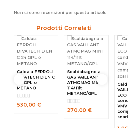
Non ci sono recensioni per questo articolo
Prodotti Correlati
Caldaia FERROLI
Scaldabagno a
DIVATECH D LN C
GAS VAILLANT
24 GPL o
ATMOMAG MINI
Cald
METANO
114/11lt
VAI
METANO/GPL
ECO
con
0
530,00
€
VMV 
out
0
270,00
€
comp
of
out
scar
5
of
5