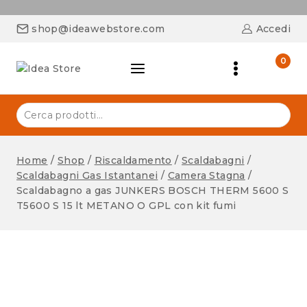
shop@ideawebstore.com
Accedi
0
Home
/
Shop
/
Riscaldamento
/
Scaldabagni
/
Scaldabagni Gas Istantanei
/
Camera Stagna
/
Scaldabagno a gas JUNKERS BOSCH THERM 5600 S
T5600 S 15 lt METANO O GPL con kit fumi