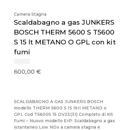
Camera Stagna
Scaldabagno a gas JUNKERS
BOSCH THERM 5600 S T5600
S 15 lt METANO O GPL con kit
fumi
0
600,00
€
out
of
5
SCALDABAGNO A GAS JUNKERS BOSCH
modello THERM 5600 S 15 litri METANO o
GPL Cod T5600S 15 DV23(31) Completo di Kit
Fumi – Nuovo modello ErP: Scaldabagno a gas
istantaneo Low NOx a camera stagna e