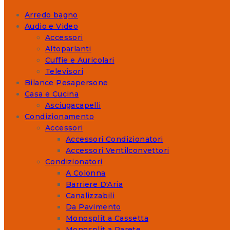
Arredo bagno
Audio e Video
Accessori
Altoparlanti
Cuffie e Auricolari
Televisori
Bilance Pesapersone
Casa e Cucina
Asciugacapelli
Condizionamento
Accessori
Accessori Condizionatori
Accessori Ventilconvettori
Condizionatori
A Colonna
Barriere D'Aria
Canalizzabili
Da Pavimento
Monosplit a Cassetta
Monosplit a Parete