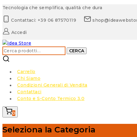
Skip
Tecnologia che semplifica, qualità che dura
to
Contattaci: +39 06 87570119
shop@ideawebsto
content
Accedi
Cerca:
CERCA
Carrello
Chi Siamo
Condizioni Generali di Vendita
Contattaci
Conto e S-Conto Termico 3.0
0
Seleziona la Categoria