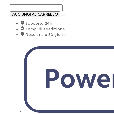
Scaldabagno
a
AGGIUNGI AL CARRELLO
Gas
Supporto 24h
ad
Tempi di spedizione
accumulo
Reso entro 30 giorni
Ariston
S/SGA
X
50
lt
Metano
camera
aperta
quantità