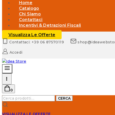
Home
Catalogo
Chi Siamo
Contattaci
Incentivi & Detrazioni Fiscali
Visualizza Le Offerte
Contattaci: +39 06 87570119
shop@ideawebsto
Accedi
0
Cerca:
CERCA
VISUALIZZA LE OFFERTE