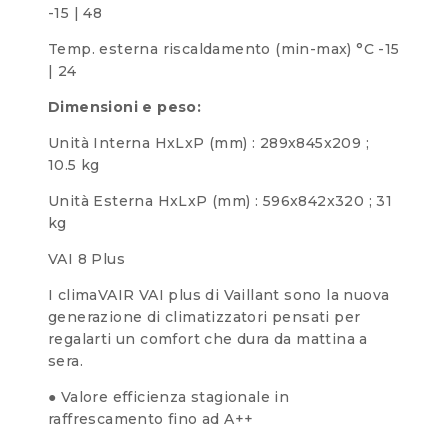
-15 | 48
Temp. esterna riscaldamento (min-max) °C -15
| 24
Dimensioni e peso:
Unità Interna HxLxP (mm) : 289x845x209 ;
10.5 kg
Unità Esterna HxLxP (mm) : 596x842x320 ; 31
kg
VAI 8 Plus
I climaVAIR VAI plus di Vaillant sono la nuova
generazione di climatizzatori pensati per
regalarti un comfort che dura da mattina a
sera.
● Valore efficienza stagionale in
raffrescamento fino ad A++