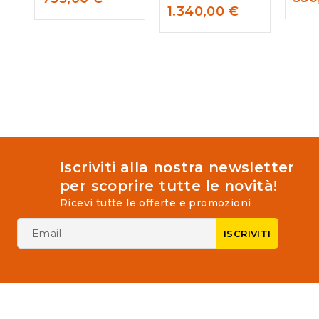
of
out
0
1.340,00
€
5
of
out
5
of
5
Iscriviti alla nostra newsletter
per scoprire tutte le novità!
Ricevi tutte le offerte e promozioni