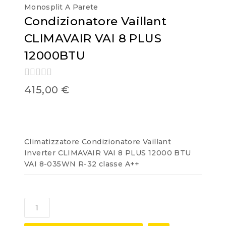
Monosplit A Parete
Condizionatore Vaillant
CLIMAVAIR VAI 8 PLUS
12000BTU
0
415,00
€
out
of
5
Climatizzatore Condizionatore Vaillant
Inverter CLIMAVAIR VAI 8 PLUS 12000 BTU
VAI 8-035WN R-32 classe A++