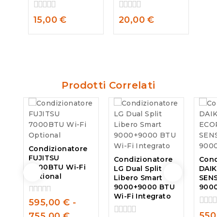
0
0
15,00
€
20,00
€
out
out
of
of
5
5
Prodotti Correlati
Condizionatore
FUJITSU
Condizionatore
Cond
7000BTU Wi-Fi
LG Dual Split
DAI
Optional
Libero Smart
SEN
9000+9000 BTU
9000
Wi-Fi Integrato
595,00
€
-
0
out
0
550
755,00
€