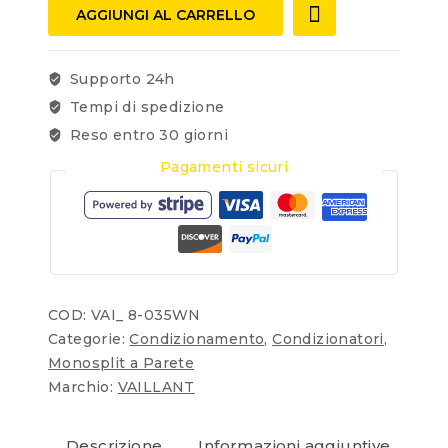
AGGIUNGI AL CARRELLO
Supporto 24h
Tempi di spedizione
Reso entro 30 giorni
Pagamenti sicuri
COD:
VAI_ 8-035WN
Categorie:
Condizionamento
,
Condizionatori
,
Monosplit a Parete
Marchio:
VAILLANT
Descrizione
Informazioni aggiuntive
Re