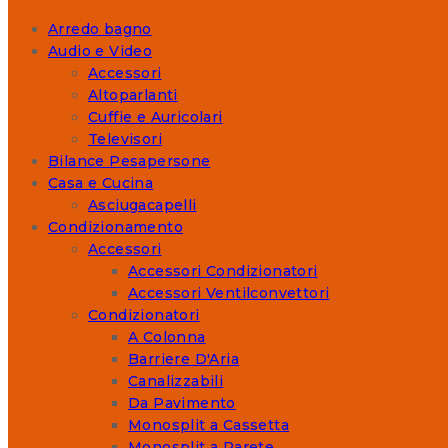
Arredo bagno
Audio e Video
Accessori
Altoparlanti
Cuffie e Auricolari
Televisori
Bilance Pesapersone
Casa e Cucina
Asciugacapelli
Condizionamento
Accessori
Accessori Condizionatori
Accessori Ventilconvettori
Condizionatori
A Colonna
Barriere D'Aria
Canalizzabili
Da Pavimento
Monosplit a Cassetta
Monosplit a Parete