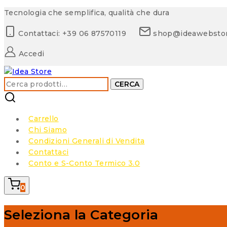
Skip
Tecnologia che semplifica, qualità che dura
to
Contattaci: +39 06 87570119
shop@ideawebsto
content
Accedi
Cerca:
CERCA
Carrello
Chi Siamo
Condizioni Generali di Vendita
Contattaci
Conto e S-Conto Termico 3.0
0
Seleziona la Categoria