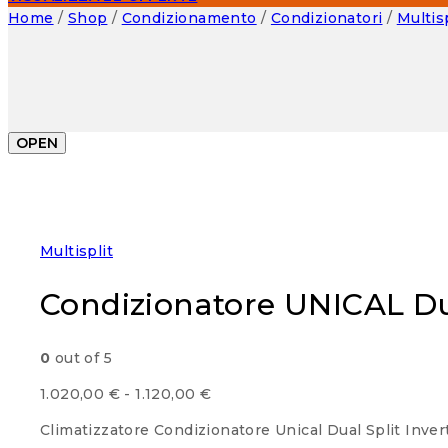
Home
/
Shop
/
Condizionamento
/
Condizionatori
/
Multisp
OPEN
Multisplit
Condizionatore UNICAL Dua
0
out of 5
Fascia
1.020,00
€
-
1.120,00
€
di
Climatizzatore Condizionatore Unical Dual Split In
prezzo: