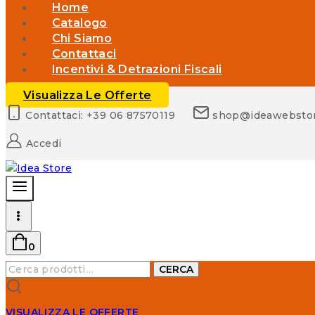
Home
Catalogo
Chi Siamo
Contattaci
Incentivi & Detrazioni Fiscali
Visualizza Le Offerte
Contattaci: +39 06 87570119
shop@ideawebsto
Accedi
0
Cerca:
CERCA
VISUALIZZA LE OFFERTE