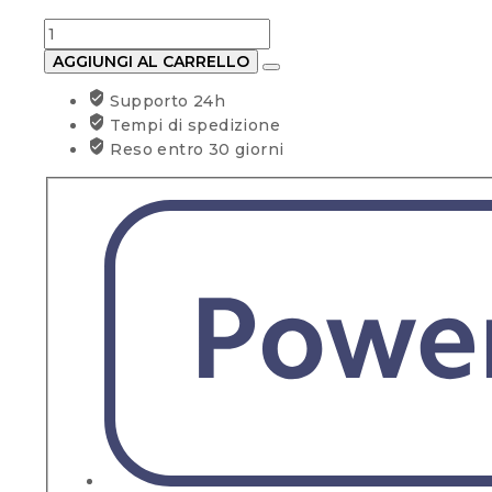
da
Condizionatore
1.020,00 €
UNICAL
a
AGGIUNGI AL CARRELLO
Dual
1.120,00 €
Supporto 24h
Split
Tempi di spedizione
AIR
Reso entro 30 giorni
CRISTAL
10+13
BTU
Wi-
Fi
Optional
quantità