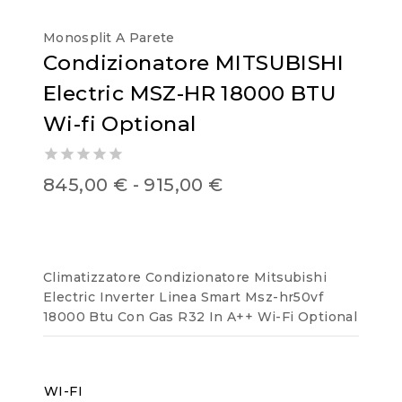
Monosplit A Parete
Condizionatore MITSUBISHI
Electric MSZ-HR 18000 BTU
Wi-fi Optional
0
845,00
€
-
915,00
€
out
of
5
Climatizzatore Condizionatore Mitsubishi
Electric Inverter Linea Smart Msz-hr50vf
18000 Btu Con Gas R32 In A++ Wi-Fi Optional
WI-FI