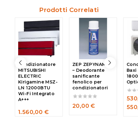
Prodotti Correlati
Condizionatore
ZEP ZEPYNAMIC
Cond
MITSUBISHI
– Deodorante
Baxi
ELECTRIC
sanificante
1800
Kirigamine MSZ-
fenolico per
Opti
LN 12000BTU
condizionatori
Wi-Fi Integrato
530
0
A+++
out
0
20,00
€
550
of
out
1.560,00
€
5
of
0
5
out
of
5