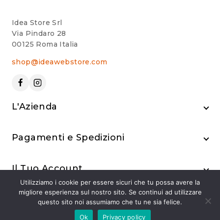
Idea Store Srl
Via Pindaro 28
00125 Roma Italia
shop@ideawebstore.com
L'Azienda
Pagamenti e Spedizioni
Il Tuo Account
Utilizziamo i cookie per essere sicuri che tu possa avere la
migliore esperienza sul nostro sito. Se continui ad utilizzare
questo sito noi assumiamo che tu ne sia felice.
Ok
Privacy policy
© 2024 Idea Store Srl