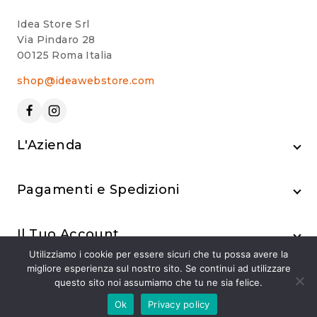
Idea Store Srl
Via Pindaro 28
00125 Roma Italia
shop@ideawebstore.com
L'Azienda
Pagamenti e Spedizioni
Il Tuo Account
Utilizziamo i cookie per essere sicuri che tu possa avere la
migliore esperienza sul nostro sito. Se continui ad utilizzare
questo sito noi assumiamo che tu ne sia felice.
Ok
Privacy policy
© 2024 Idea Store Srl