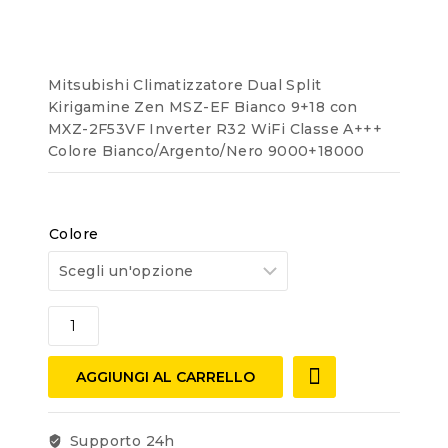
of
5
Mitsubishi Climatizzatore Dual Split
Kirigamine Zen MSZ-EF Bianco 9+18 con
MXZ-2F53VF Inverter R32 WiFi Classe A+++
Colore Bianco/Argento/Nero 9000+18000
Colore
AGGIUNGI AL CARRELLO
Supporto 24h