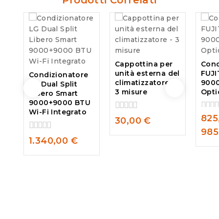
Prodotti Correlati
Cappottina per
Cond
unità esterna del
FUJI
Condizionatore
climatizzatore –
9000
LG Dual Split
3 misure
Opti
Libero Smart
9000+9000 BTU
Wi-Fi Integrato
825
0
0
30,00
€
out
out
985
of
of
0
1.340,00
€
5
5
out
of
5