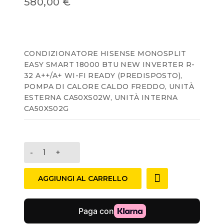
580,00
€
out
of
5
CONDIZIONATORE HISENSE MONOSPLIT
EASY SMART 18000 BTU NEW INVERTER R-
32 A++/A+ WI-FI READY (PREDISPOSTO),
POMPA DI CALORE CALDO FREDDO, UNITÀ
ESTERNA CA50XS02W, UNITÀ INTERNA
CA50XS02G
AGGIUNGI AL CARRELLO