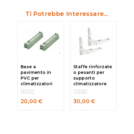
Ti Potrebbe Interessare…
Base a
Staffe rinforzate
pavimento in
o pesanti per
PVC per
supporto
climatizzatori
climatizzatore
0
0
20,00
€
30,00
€
out
out
of
of
5
5