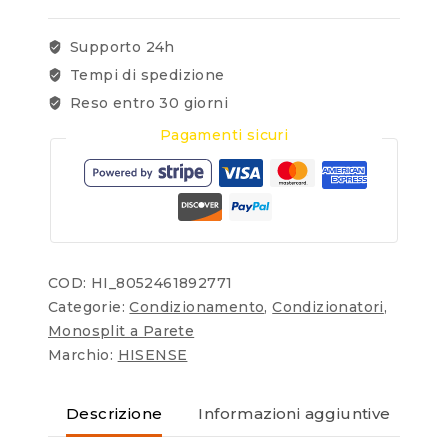
Supporto 24h
Tempi di spedizione
Reso entro 30 giorni
Pagamenti sicuri
COD:
HI_8052461892771
Categorie:
Condizionamento
,
Condizionatori
,
Monosplit a Parete
Marchio:
HISENSE
Descrizione
Informazioni aggiuntive
Re