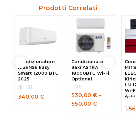
Prodotti Correlati
Condizionatore
Condizionatore
Cond
HISENSE Easy
Baxi ASTRA
MITS
Smart 12000 BTU
18000BTU Wi-Fi
ELE
2025
Optional
Kiri
LN 
Wi-F
530,00
€
-
0
0
340,00
€
A+++
out
out
550,00
€
of
of
1.5
5
5
0
out
of
5