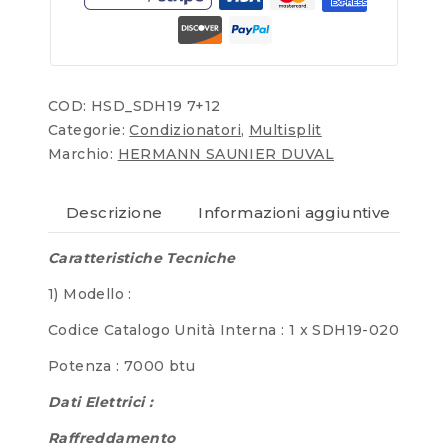
COD:
HSD_SDH19 7+12
Categorie:
Condizionatori
,
Multisplit
Marchio:
HERMANN SAUNIER DUVAL
Descrizione
Informazioni aggiuntive
Re
Caratteristiche Tecniche
1) Modello :
Codice Catalogo Unità Interna : 1 x SDH19-020
Potenza : 7000 btu
Dati Elettrici :
Raffreddamento