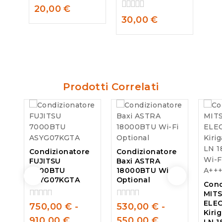
0
20,00
€
out
0
30,00
€
of
out
5
of
5
Prodotti Correlati
Condizionatore
Condizionatore
FUJITSU
Baxi ASTRA
7000BTU
18000BTU Wi-Fi
ASYG07KGTA
Optional
Cond
MITS
ELE
750,00
€
-
530,00
€
-
0
0
Kiri
out
out
910,00
€
550,00
€
LN 