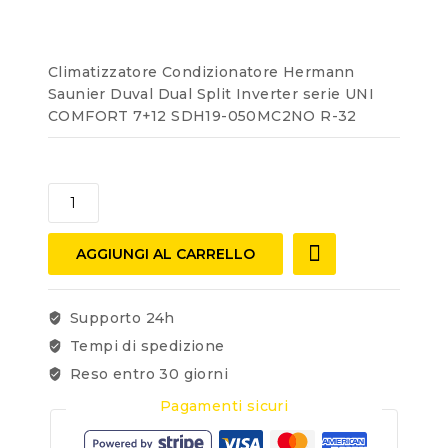
5
Climatizzatore Condizionatore Hermann
Saunier Duval Dual Split Inverter serie UNI
COMFORT 7+12 SDH19-050MC2NO R-32
AGGIUNGI AL CARRELLO
Supporto 24h
Tempi di spedizione
Reso entro 30 giorni
Pagamenti sicuri