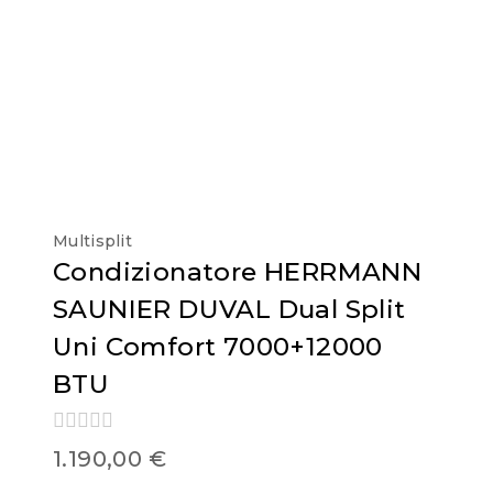
Multisplit
Condizionatore HERRMANN
SAUNIER DUVAL Dual Split
Uni Comfort 7000+12000
BTU
0
1.190,00
€
out
of