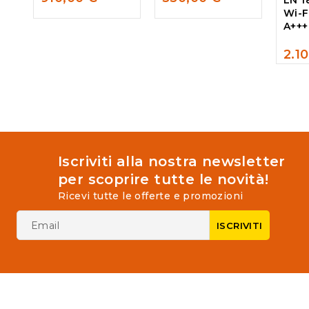
of
of
Wi-F
5
5
A+++
2.1
0
out
of
5
Iscriviti alla nostra newsletter
per scoprire tutte le novità!
Ricevi tutte le offerte e promozioni