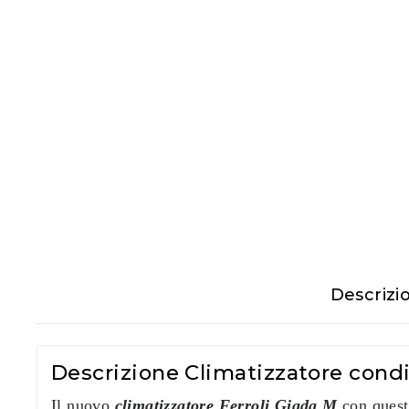
Descrizi
Descrizione Climatizzatore cond
Il nuovo
climatizzatore Ferroli Giada M
con questo