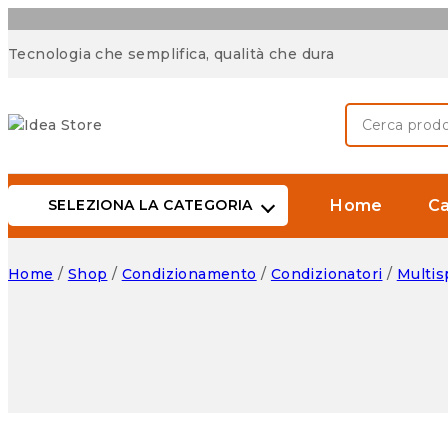
Tecnologia che semplifica, qualità che dura
SELEZIONA LA CATEGORIA
Home
Ca
Home
/
Shop
/
Condizionamento
/
Condizionatori
/
Multisp