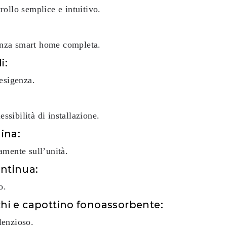
ollo semplice e intuitivo.
enza smart home completa.
i:
esigenza.
essibilità di installazione.
ina:
amente sull’unità.
ontinua:
o.
cchi e capottino fonoassorbente:
lenzioso.