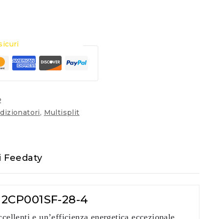
icuri
2
dizionatori
,
Multisplit
i Feedaty
n 2CP001SF-28-4
ellenti e un’efficienza energetica eccezionale,