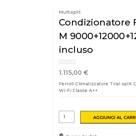
Multisplit
Condizionatore 
M 9000+12000+12
incluso
0
1.115,00
€
out
of
Ferroli Climatizzatore Trial spli
5
Wi-Fi Classe A++
AGGIUNGI AL CAR