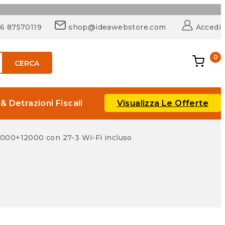
06 87570119
shop@ideawebstore.com
Accedi
0
CERCA
Visualizza Le Offerte
 & Detrazioni Fiscali
000+12000 con 27-3 Wi-Fi incluso