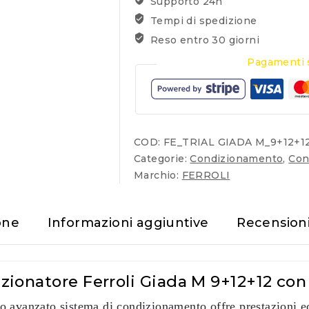
Supporto 24h
Tempi di spedizione
Reso entro 30 giorni
Pagamenti s
COD:
FE_TRIAL GIADA M_9+12+1
Categorie:
Condizionamento
,
Con
Marchio:
FERROLI
one
Informazioni aggiuntive
Recension
izionatore Ferroli Giada M 9+12+12 co
 avanzato sistema di condizionamento offre prestazioni ecc