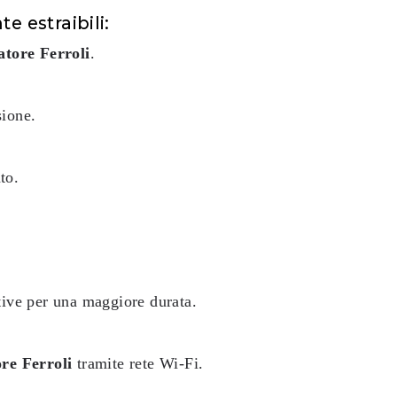
te estraibili:
atore Ferroli
.
sione.
to.
tive per una maggiore durata.
re Ferroli
tramite rete Wi-Fi.