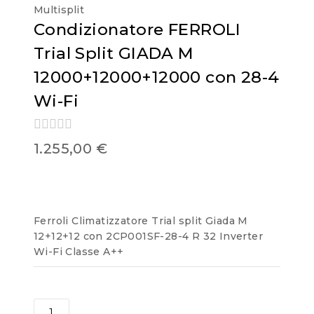
Multisplit
Condizionatore FERROLI
Trial Split GIADA M
12000+12000+12000 con 28-4
Wi-Fi
0
1.255,00
€
out
of
5
Ferroli Climatizzatore Trial split Giada M
12+12+12 con 2CP001SF-28-4 R 32 Inverter
Wi-Fi Classe A++