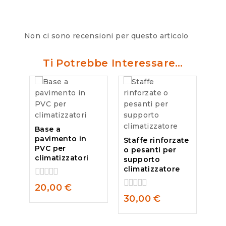
Non ci sono recensioni per questo articolo
Ti Potrebbe Interessare…
Base a
pavimento in
Staffe rinforzate
PVC per
o pesanti per
climatizzatori
supporto
climatizzatore
0
20,00
€
out
0
30,00
€
of
out
5
of
5