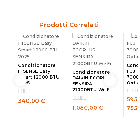
Prodotti Correlati
Condizionatore
Cond
HISENSE Easy
FUJI
Condizionatore
Smart 12000 BTU
7000
DAIKIN ECOPLUS
2025
Opti
SENSIRA
21000BTU Wi-Fi
595
0
0
340,00
€
out
out
0
1.080,00
€
755
of
of
out
5
5
of
5