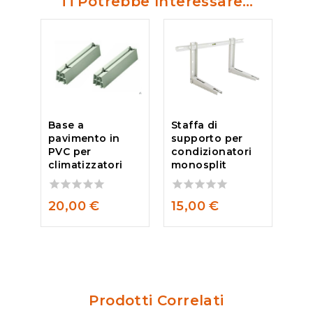
Ti Potrebbe Interessare…
Base a
Staffa di
pavimento in
supporto per
PVC per
condizionatori
climatizzatori
monosplit
0
0
20,00
€
15,00
€
out
out
of
of
5
5
Prodotti Correlati