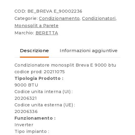
COD:
BE_BREVA E_90002236
Categorie:
Condizionamento
,
Condizionatori
,
Monosplit a Parete
Marchio:
BERETTA
Descrizione
Informazioni aggiuntive
Re
Condizionatore monosplit Breva E 9000 btu
codice prod: 20211075
Tipologia Prodotto :
9000 BTU
Codice unita interna (UI) :
20206321
Codice unita esterna (UE) :
20206336
Funzionamento :
Inverter
Tipo impianto :