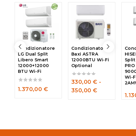
Condizionatore
Condizionatore
Cond
LG Dual Split
Baxi ASTRA
HISE
Libero Smart
12000BTU Wi-Fi
Spli
12000+12000
Optional
PRO
BTU Wi-Fi
900
Wi-F
330,00
€
-
0
2AM
out
0
1.370,00
€
350,00
€
of
out
1.1
5
of
0
5
out
of
5