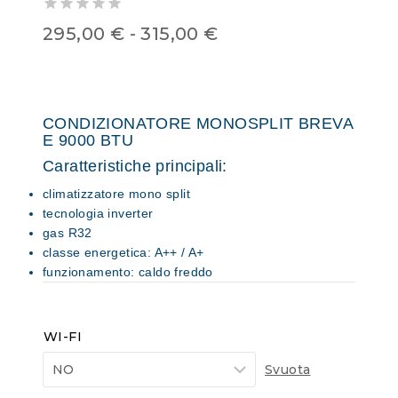
0
295,00
€
-
315,00
€
out
of
5
CONDIZIONATORE MONOSPLIT BREVA
E 9000 BTU
Caratteristiche principali:
climatizzatore mono split
tecnologia inverter
gas R32
classe energetica: A++ / A+
funzionamento: caldo freddo
WI-FI
Svuota