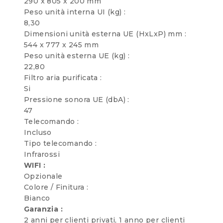
290 x 805 x 200 mm
Peso unità interna UI (kg) :
8,30
Dimensioni unità esterna UE (HxLxP) mm :
544 x 777 x 245 mm
Peso unità esterna UE (kg) :
22,80
Filtro aria purificata :
Si
Pressione sonora UE (dbA) :
47
Telecomando :
Incluso
Tipo telecomando :
Infrarossi
WIFI :
Opzionale
Colore / Finitura :
Bianco
Garanzia :
2 anni per clienti privati, 1 anno per clienti