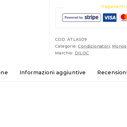
Pagamenti s
COD:
ATLAS09
Categorie:
Condizionatori
,
Monosp
Marchio:
DILOC
one
Informazioni aggiuntive
Recension