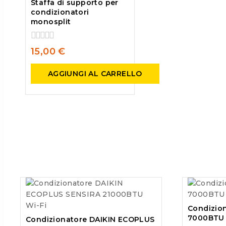
Staffa di supporto per
condizionatori
monosplit
0
15,00
€
out
of
AGGIUNGI AL CARRELLO
5
Condizio
7000BTU
Condizionatore DAIKIN ECOPLUS