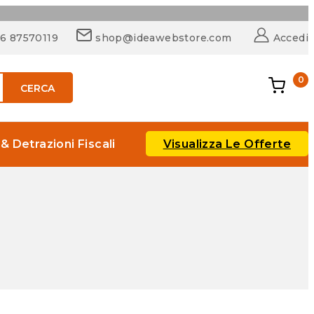
06 87570119
shop@ideawebstore.com
Accedi
0
CERCA
Visualizza Le Offerte
 & Detrazioni Fiscali