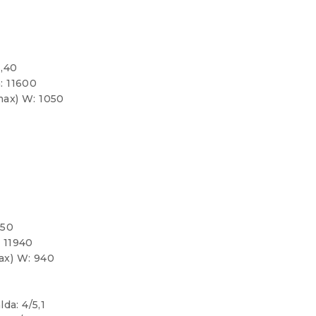
3,40
: 11600
max) W: 1050
,50
 11940
ax) W: 940
da: 4/5,1