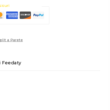
icuri
lit a Parete
i Feedaty