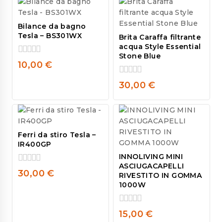
Bilance da bagno
Tesla – BS301WX
Brita Caraffa filtrante
acqua Style Essential
Stone Blue
0
10,00
€
out
of
0
30,00
€
5
out
of
5
Ferri da stiro Tesla –
IR400GP
INNOLIVING MINI
ASCIUGACAPELLI
0
30,00
€
RIVESTITO IN GOMMA
out
1000W
of
5
0
15,00
€
out