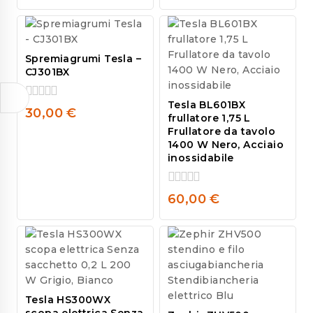
of
5
Spremiagrumi Tesla –
CJ301BX
Tesla BL601BX
0
30,00
€
frullatore 1,75 L
out
Frullatore da tavolo
of
1400 W Nero, Acciaio
5
inossidabile
0
60,00
€
out
of
5
Tesla HS300WX