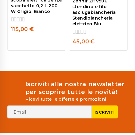
scopa elettrica Senza
Zephir ZHV500
sacchetto 0,2 L 200
stendino e filo
W Grigio, Bianco
asciugabiancheria
Stendibiancheria
elettrico Blu
0
115,00
€
out
of
0
45,00
€
5
out
of
5
Iscriviti alla nostra newsletter
per scoprire tutte le novità!
Ricevi tutte le offerte e promozioni