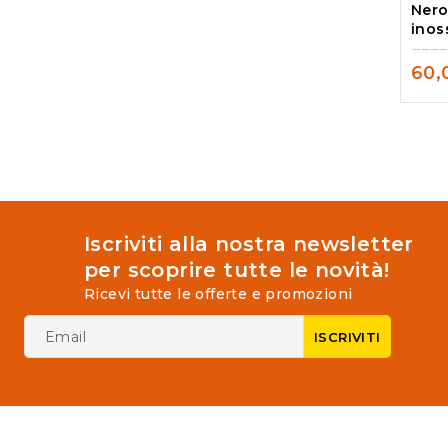
Nero
5
5
inos
60,
0
out
of
5
Iscriviti alla nostra newsletter
per scoprire tutte le novità!
Ricevi tutte le offerte e promozioni