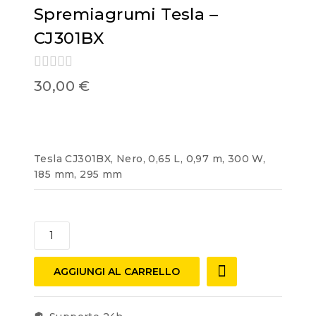
Spremiagrumi Tesla –
CJ301BX
0
30,00
€
out
of
5
Tesla CJ301BX, Nero, 0,65 L, 0,97 m, 300 W,
185 mm, 295 mm
AGGIUNGI AL CARRELLO