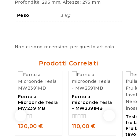
Profondità: 295 mm, Altezza: 275 mm
Peso
3 kg
Non ci sono recensioni per questo articolo
Prodotti Correlati
Forno a
Forno a
Microonde Tesla
microonde Tesla
MW2391MB
– MW2391MB
Tesl
frull
0
0
120,00
€
110,00
€
Frul
out
out
tavo
of
of