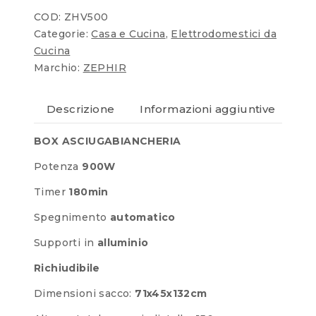
COD:
ZHV500
Categorie:
Casa e Cucina
,
Elettrodomestici da
Cucina
Marchio:
ZEPHIR
Descrizione
Informazioni aggiuntive
Re
BOX ASCIUGABIANCHERIA
Potenza
900W
Timer
180min
Spegnimento
automatico
Supporti in
alluminio
Richiudibile
Dimensioni sacco:
71x45x132cm