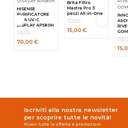
Brita Filtro
Maxtra Pro 3
HISENSE
pezzi All-in-One
PURIFICATORE
INNO
ARIA UV-C
ASC
DISPLAY AP580H
RIVE
0
15,00
€
GOM
out
of
0
70,00
€
5
out
0
15,
of
out
5
of
5
Iscriviti alla nostra newsletter
per scoprire tutte le novità!
Ricevi tutte le offerte e promozioni