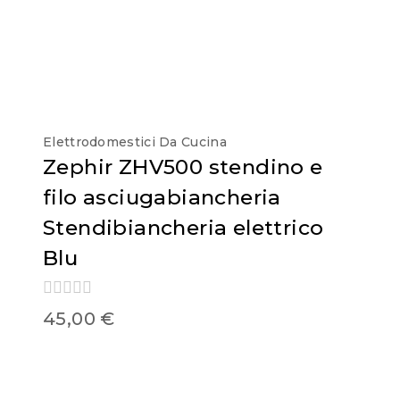
Elettrodomestici Da Cucina
Zephir ZHV500 stendino e
filo asciugabiancheria
Stendibiancheria elettrico
Blu
0
45,00
€
out
of
5