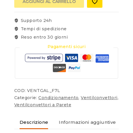
AGGIUNGI AL CARRELLO
Supporto 24h
Tempi di spedizione
Reso entro 30 giorni
Pagamenti sicuri
COD:
VENTGAL_F7L
Categorie:
Condizionamento
,
Ventilconvettori
,
Ventilconvettori a Parete
Descrizione
Informazioni aggiuntive
Re