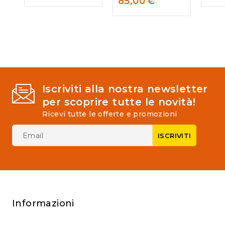
85,00
€
of
of
out
5
5
of
5
Iscriviti alla nostra newsletter
per scoprire tutte le novità!
Ricevi tutte le offerte e promozioni
Informazioni