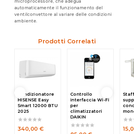
microprocessore, che adegua
automaticamente il funzionamento del
ventilconvettore al variare delle condizioni
ambiente.
Prodotti Correlati
Condizionatore
Controllo
Staf
HISENSE Easy
interfaccia Wi-Fi
supp
Smart 12000 BTU
per
cond
2025
climatizzatori
mono
DAIKIN
0
0
340,00
€
15,
out
out
0