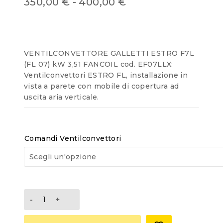
350,00
€
-
400,00
€
out
of
5
VENTILCONVETTORE GALLETTI ESTRO F7L
(FL 07) kW 3,51 FANCOIL cod. EF07LLX:
Ventilconvettori ESTRO FL, installazione in
vista a parete con mobile di copertura ad
uscita aria verticale.
Comandi Ventilconvettori