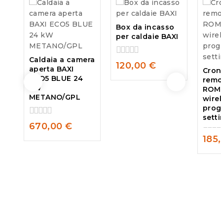
Box da incasso
per caldaie BAXI
Caldaia a camera
0
120,00
€
aperta BAXI
Cro
out
ECO5 BLUE 24
remo
of
kW
5
ROM
METANO/GPL
wire
pro
sett
0
670,00
€
out
185
of
0
5
out
of
5