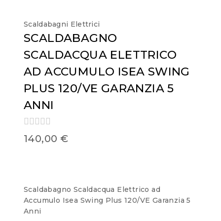
Scaldabagni Elettrici
SCALDABAGNO
SCALDACQUA ELETTRICO
AD ACCUMULO ISEA SWING
PLUS 120/VE GARANZIA 5
ANNI
0
140,00
€
out
of
5
Scaldabagno Scaldacqua Elettrico ad
Accumulo Isea Swing Plus 120/VE Garanzia 5
Anni