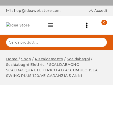
shop@ideawebstore.com
Accedi
0
Home
/
Shop
/
Riscaldamento
/
Scaldabagni
/
Scaldabagni Elettrici
/
SCALDABAGNO
SCALDACQUA ELETTRICO AD ACCUMULO ISEA
SWING PLUS 120/VE GARANZIA 5 ANNI