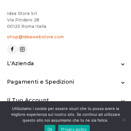
Idea Store Srl
Via Pindaro 28
00125 Roma Italia
shop@ideawebstore.com
L'Azienda
Pagamenti e Spedizioni
Il Tuo Account
Utilizziamo i cookie per essere sicuri che tu possa avere la
migliore esperienza sul nostro sito. Se continui ad utilizzare
questo sito noi assumiamo che tu ne sia felice.
Ok
Privacy policy
© 2024 Idea Store Srl