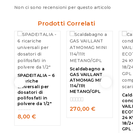
Non ci sono recensioni per questo articolo
Prodotti Correlati
Scaldabagno a
GAS VAILLANT
SPADEITALIA – 6
ATMOMAG MINI
ricariche
114/11lt
universali per
METANO/GPL
dosatori di
Cald
polifosfati in
con
polvere da 1/2″
VAI
0
270,00
€
ECO
out
8,00
€
24 
of
0
5
18/
out
GPL 
of