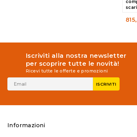
comp
5
scar
815
0
out
of
5
Iscriviti alla nostra newsletter
per scoprire tutte le novità!
Ricevi tutte le offerte e promozioni
Informazioni