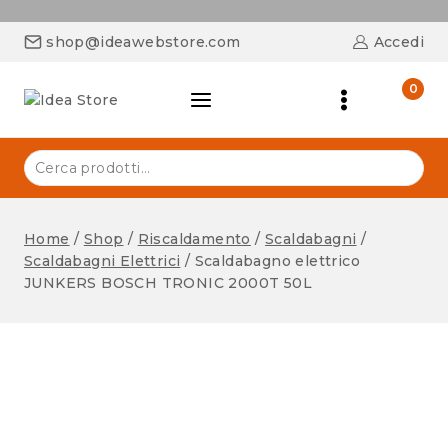
shop@ideawebstore.com
Accedi
0
Home
/
Shop
/
Riscaldamento
/
Scaldabagni
/
Scaldabagni Elettrici
/
Scaldabagno elettrico
JUNKERS BOSCH TRONIC 2000T 50L