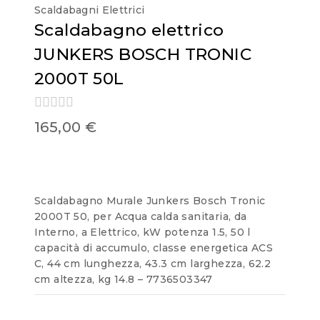
Scaldabagni Elettrici
Scaldabagno elettrico
JUNKERS BOSCH TRONIC
2000T 50L
0
165,00
€
out
of
5
Scaldabagno Murale Junkers Bosch Tronic
2000T 50, per Acqua calda sanitaria, da
Interno, a Elettrico, kW potenza 1.5, 50 l
capacità di accumulo, classe energetica ACS
C, 44 cm lunghezza, 43.3 cm larghezza, 62.2
cm altezza, kg 14.8 – 7736503347