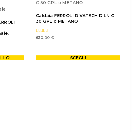
Caldaia FERROLI DIVATECH D LN C
30 GPL o METANO
ERROLI
ale.
0
630,00
€
out
of
5
ELLO
SCEGLI
Questo
prodotto
ha
più
varianti.
Le
opzioni
possono
essere
scelte
nella