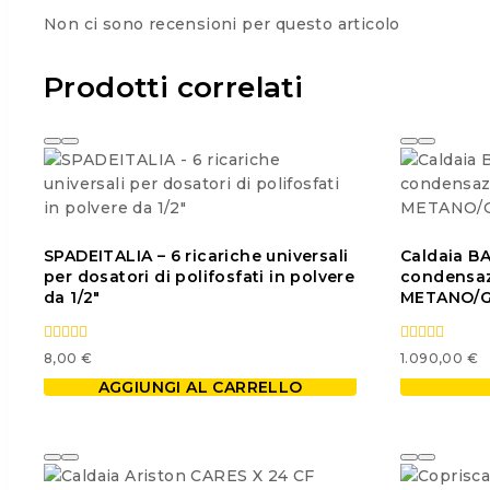
Non ci sono recensioni per questo articolo
Prodotti correlati
SPADEITALIA – 6 ricariche universali
Caldaia BA
per dosatori di polifosfati in polvere
condensaz
da 1/2″
METANO/
0
0
8,00
€
1.090,00
€
out
out
of
of
AGGIUNGI AL CARRELLO
5
5
Questo
prodotto
ha
più