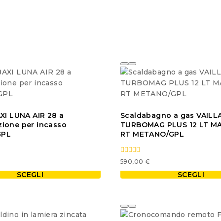
XI LUNA AIR 28 a
Scaldabagno a gas VAILL
ione per incasso
TURBOMAG PLUS 12 LT MAG
GPL
RT METANO/GPL
0
590,00
€
out
of
SCEGLI
SCEGLI
5
Questo
prodotto
ha
più