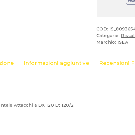
DX
O
SX
120LT
COD:
IS_809365
quantità
Categorie:
Risca
Marchio:
ISEA
zione
Informazioni aggiuntive
Recensioni 
ntale Attacchi a DX 120 Lt 120/2