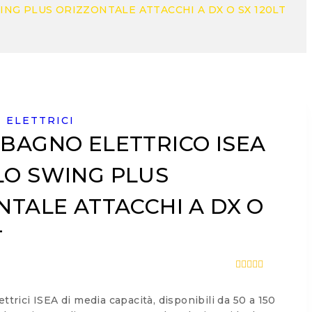
NG PLUS ORIZZONTALE ATTACCHI A DX O SX 120LT
 ELETTRICI
BAGNO ELETTRICO ISEA
O SWING PLUS
NTALE ATTACCHI A DX O
T
0
out
of
ettrici ISEA di media capacità, disponibili da 50 a 150
5