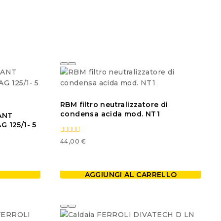
RBM filtro neutralizzatore di
condensa acida mod. NT1
ANT
 125/1- 5
0
44,00
€
out
of
5
AGGIUNGI AL CARRELLO