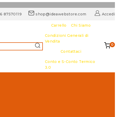
06 87570119
shop@ideawebstore.com
Accedi
Carrello
Chi Siamo
Condizioni Generali di
Vendita
0
CERCA
Contattaci
Conto e S-Conto Termico
3.0