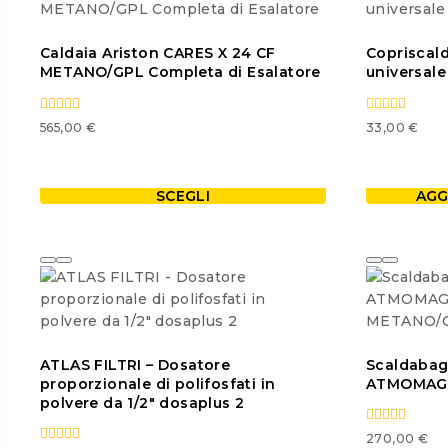
varianti.
Le
Caldaia Ariston CARES X 24 CF
Copriscald
opzioni
METANO/GPL Completa di Esalatore
universale
possono
essere
scelte
0
0
565,00
€
33,00
€
out
out
nella
of
of
pagina
5
5
del
SCEGLI
AGG
prodotto
Questo
prodotto
ha
più
varianti.
Le
opzioni
ATLAS FILTRI – Dosatore
Scaldabag
possono
proporzionale di polifosfati in
ATMOMAG M
essere
polvere da 1/2″ dosaplus 2
scelte
nella
0
270,00
€