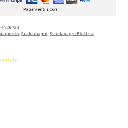
Pagamenti sicuri
44426753
ldamento
,
Scaldabagni
,
Scaldabagni Elettrici
Feedaty