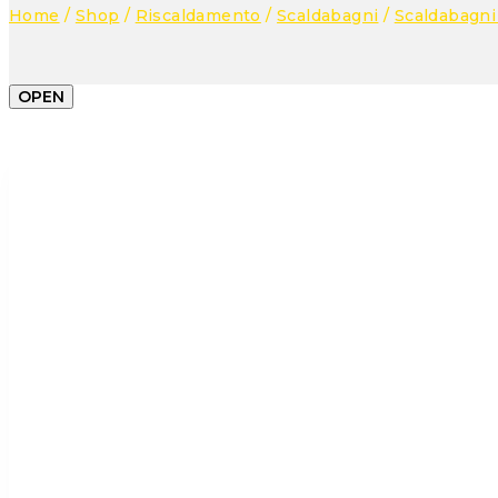
Home
/
Shop
/
Riscaldamento
/
Scaldabagni
/
Scaldabagni 
OPEN