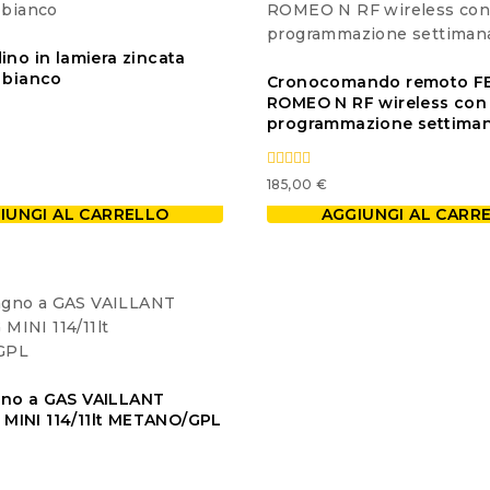
varianti.
Le
ino in lamiera zincata
opzioni
 bianco
Cronocomando remoto F
possono
ROMEO N RF wireless con
essere
programmazione settiman
scelte
nella
pagina
0
185,00
€
out
del
of
IUNGI AL CARRELLO
AGGIUNGI AL CARR
5
prodotto
no a GAS VAILLANT
INI 114/11lt METANO/GPL