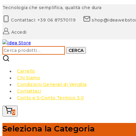
Skip
Tecnologia che semplifica, qualità che dura
to
Contattaci: +39 06 87570119
shop@ideawebsto
content
Accedi
Cerca:
CERCA
Carrello
Chi Siamo
Condizioni Generali di Vendita
Contattaci
Conto e S-Conto Termico 3.0
0
Seleziona la Categoria