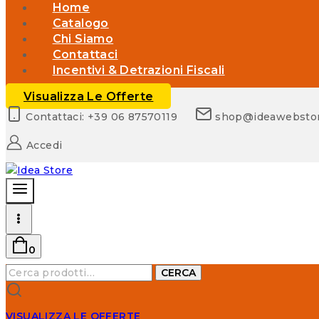
Home
Catalogo
Chi Siamo
Contattaci
Incentivi & Detrazioni Fiscali
Visualizza Le Offerte
Contattaci: +39 06 87570119
shop@ideawebsto
Accedi
0
Cerca:
CERCA
VISUALIZZA LE OFFERTE