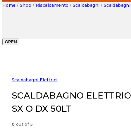
Home
/
Shop
/
Riscaldamento
/
Scaldabagni
/
Scaldabagni 
OPEN
Scaldabagni Elettrici
SCALDABAGNO ELETTRIC
SX O DX 50LT
0
out of 5