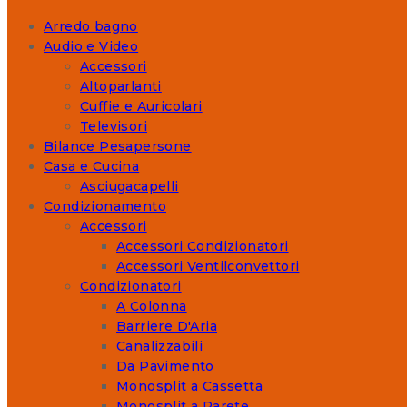
Arredo bagno
Audio e Video
Accessori
Altoparlanti
Cuffie e Auricolari
Televisori
Bilance Pesapersone
Casa e Cucina
Asciugacapelli
Condizionamento
Accessori
Accessori Condizionatori
Accessori Ventilconvettori
Condizionatori
A Colonna
Barriere D'Aria
Canalizzabili
Da Pavimento
Monosplit a Cassetta
Monosplit a Parete