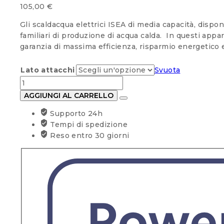
105,00
€
Gli scaldacqua elettrici ISEA di media capacità, disponi
familiari di produzione di acqua calda. In questi app
garanzia di massima efficienza, risparmio energetico e
Lato attacchi
Svuota
SCALDABAGNO
ELETTRICO
AGGIUNGI AL CARRELLO
ISEA
Supporto 24h
MODELLO
Tempi di spedizione
SWING
Reso entro 30 giorni
ORIZZONTALE
ATTACCHI
A
SX
O
DX
50LT
quantità