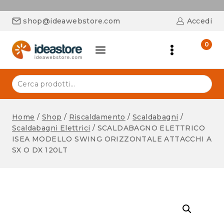
shop@ideawebstore.com
Accedi
0
Home
/
Shop
/
Riscaldamento
/
Scaldabagni
/
Scaldabagni Elettrici
/
SCALDABAGNO ELETTRICO
ISEA MODELLO SWING ORIZZONTALE ATTACCHI A
SX O DX 120LT