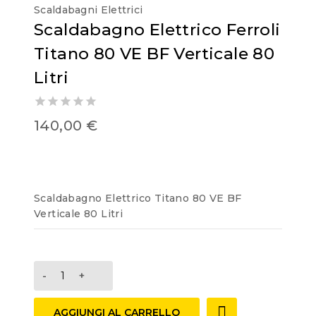
Scaldabagni Elettrici
Scaldabagno Elettrico Ferroli
Titano 80 VE BF Verticale 80
Litri
0
140,00
€
out
of
5
Scaldabagno Elettrico Titano 80 VE BF
Verticale 80 Litri
AGGIUNGI AL CARRELLO