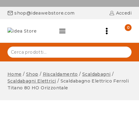
shop@ideawebstore.com
Accedi
0
Home
/
Shop
/
Riscaldamento
/
Scaldabagni
/
Scaldabagni Elettrici
/
Scaldabagno Elettrico Ferroli
Titano 80 HO Orizzontale