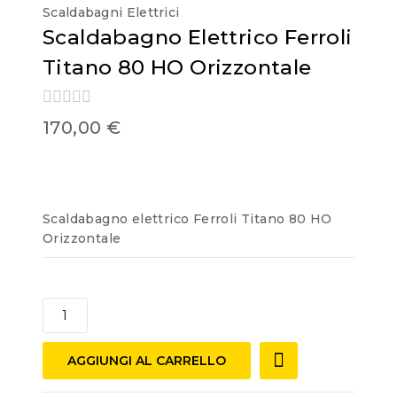
Scaldabagni Elettrici
Scaldabagno Elettrico Ferroli
Titano 80 HO Orizzontale
0
170,00
€
out
of
5
Scaldabagno elettrico Ferroli Titano 80 HO
Orizzontale
AGGIUNGI AL CARRELLO