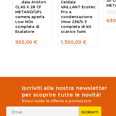
30 G
Caldaia Ariston
Caldaia
MET
CLAS X 28 CF
VAILLANT Ecotec
METANO/GPL
Pro a
camera aperta
condensazione
0
630
Low NOx
Vmw 236/5-3
out
completa di
completa di kit
of
Esalatore
scarico fumi
5
955,00
€
1.300,00
€
0
0
out
out
of
of
5
5
Iscriviti alla nostra newsletter
per scoprire tutte le novità!
Ricevi tutte le offerte e promozioni