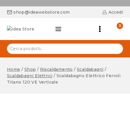
shop@ideawebstore.com
Accedi
0
Home
/
Shop
/
Riscaldamento
/
Scaldabagni
/
Scaldabagni Elettrici
/
Scaldabagno Elettrico Ferroli
Titano 120 VE Verticale