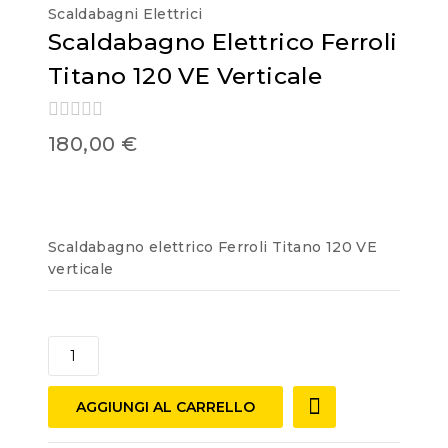
Scaldabagni Elettrici
Scaldabagno Elettrico Ferroli
Titano 120 VE Verticale
0
180,00
€
out
of
5
Scaldabagno elettrico Ferroli Titano 120 VE
verticale
AGGIUNGI AL CARRELLO