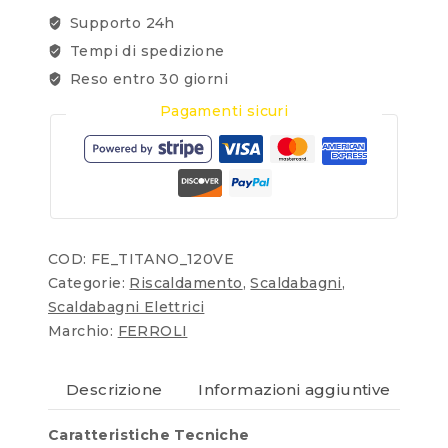
Supporto 24h
Tempi di spedizione
Reso entro 30 giorni
Pagamenti sicuri
COD:
FE_TITANO_120VE
Categorie:
Riscaldamento
,
Scaldabagni
,
Scaldabagni Elettrici
Marchio:
FERROLI
Descrizione
Informazioni aggiuntive
Re
Caratteristiche Tecniche