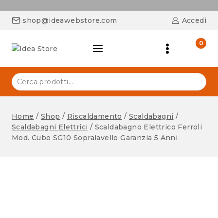
shop@ideawebstore.com
Accedi
0
Home
/
Shop
/
Riscaldamento
/
Scaldabagni
/
Scaldabagni Elettrici
/
Scaldabagno Elettrico Ferroli
Mod. Cubo SG10 Sopralavello Garanzia 5 Anni