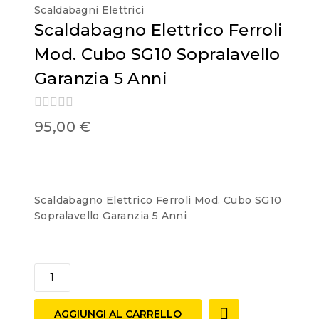
Scaldabagni Elettrici
Scaldabagno Elettrico Ferroli
Mod. Cubo SG10 Sopralavello
Garanzia 5 Anni
0
95,00
€
out
of
5
Scaldabagno Elettrico Ferroli Mod. Cubo SG10
Sopralavello Garanzia 5 Anni
AGGIUNGI AL CARRELLO