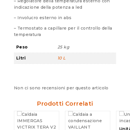
– Regolatore della temperatura esterno con
indicazione della potenza a led
– Involucro esterno in abs
– Termostato a capillare per il controllo della
temperatura
Peso
25 kg
Litri
10 L
Non ci sono recensioni per questo articolo
Prodotti Correlati
Unit