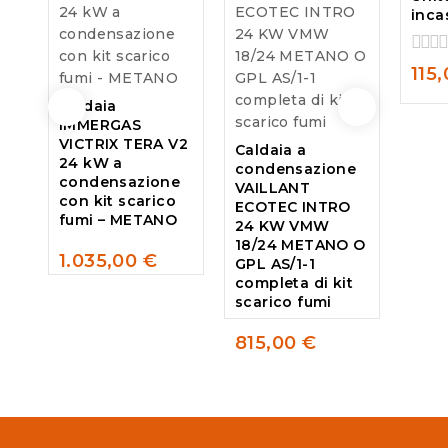
inca
0
115
out
of
Caldaia
5
IMMERGAS
VICTRIX TERA V2
Caldaia a
24 kW a
condensazione
condensazione
VAILLANT
con kit scarico
ECOTEC INTRO
fumi – METANO
24 KW VMW
18/24 METANO O
1.035,00
€
GPL AS/1-1
0
completa di kit
out
scarico fumi
of
5
815,00
€
0
out
of
5