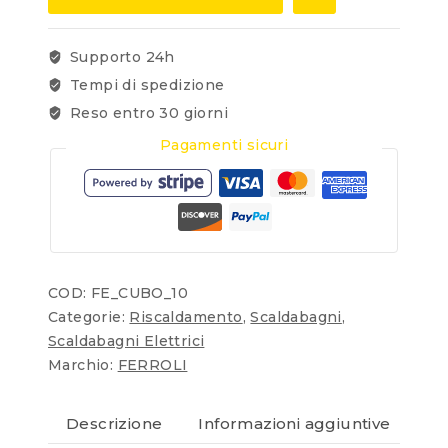
Supporto 24h
Tempi di spedizione
Reso entro 30 giorni
Pagamenti sicuri
COD:
FE_CUBO_10
Categorie:
Riscaldamento
,
Scaldabagni
,
Scaldabagni Elettrici
Marchio:
FERROLI
Descrizione
Informazioni aggiuntive
Re