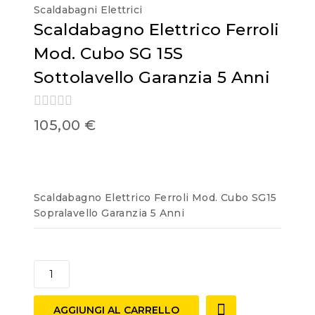
Scaldabagni Elettrici
Scaldabagno Elettrico Ferroli
Mod. Cubo SG 15S
Sottolavello Garanzia 5 Anni
0
105,00
€
out
of
5
Scaldabagno Elettrico Ferroli Mod. Cubo SG15
Sopralavello Garanzia 5 Anni
AGGIUNGI AL CARRELLO