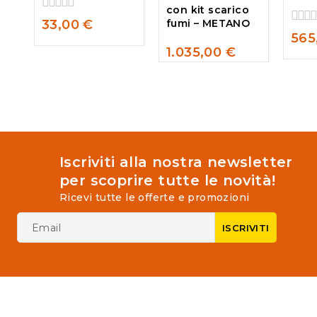
con kit scarico
0
33,00
€
fumi – METANO
out
0
565
of
out
1.035,00
€
5
of
0
5
out
of
5
Iscriviti alla nostra newsletter
per scoprire tutte le novità!
Ricevi tutte le offerte e promozioni