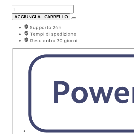
Scaldabagno
elettrico
AGGIUNGI AL CARRELLO
FERROLI
Supporto 24h
BRAVO
Tempi di spedizione
SN
Reso entro 30 giorni
sopralavello
10lt
quantità