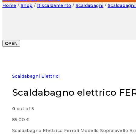
Home
/
Shop
/
Riscaldamento
/
Scaldabagni
/
Scaldabagni 
OPEN
Scaldabagni Elettrici
Scaldabagno elettrico FE
0
out of 5
85,00
€
Scaldabagno Elettrico Ferroli Modello Sopralavello Bra