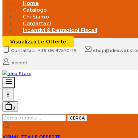
Home
Catalogo
Chi Siamo
Contattaci
Incentivi & Detrazioni Fiscali
Visualizza Le Offerte
Contattaci: +39 06 87570119
shop@ideawebsto
Accedi
0
Cerca:
CERCA
VISUALIZZA LE OFFERTE