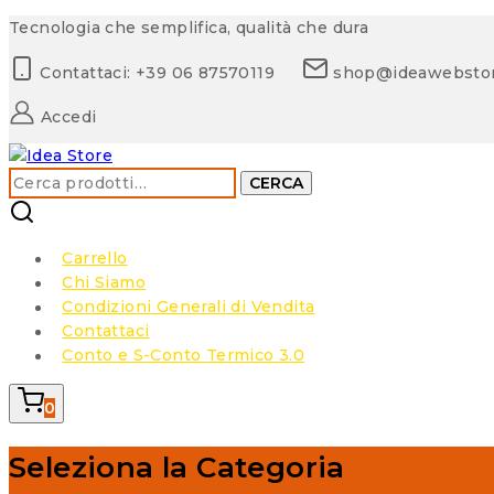
Skip
Tecnologia che semplifica, qualità che dura
to
Contattaci: +39 06 87570119
shop@ideawebsto
content
Accedi
Cerca:
CERCA
Carrello
Chi Siamo
Condizioni Generali di Vendita
Contattaci
Conto e S-Conto Termico 3.0
0
Seleziona la Categoria