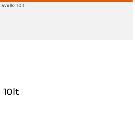
avello 10lt
10lt