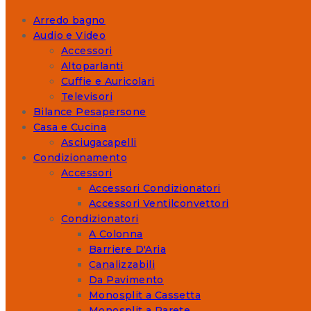
Arredo bagno
Audio e Video
Accessori
Altoparlanti
Cuffie e Auricolari
Televisori
Bilance Pesapersone
Casa e Cucina
Asciugacapelli
Condizionamento
Accessori
Accessori Condizionatori
Accessori Ventilconvettori
Condizionatori
A Colonna
Barriere D'Aria
Canalizzabili
Da Pavimento
Monosplit a Cassetta
Monosplit a Parete