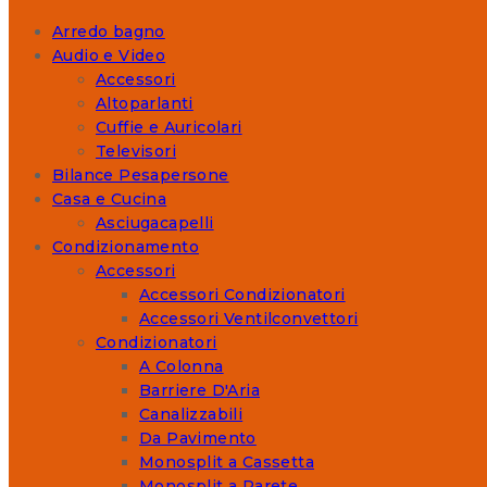
Arredo bagno
Audio e Video
Accessori
Altoparlanti
Cuffie e Auricolari
Televisori
Bilance Pesapersone
Casa e Cucina
Asciugacapelli
Condizionamento
Accessori
Accessori Condizionatori
Accessori Ventilconvettori
Condizionatori
A Colonna
Barriere D'Aria
Canalizzabili
Da Pavimento
Monosplit a Cassetta
Monosplit a Parete