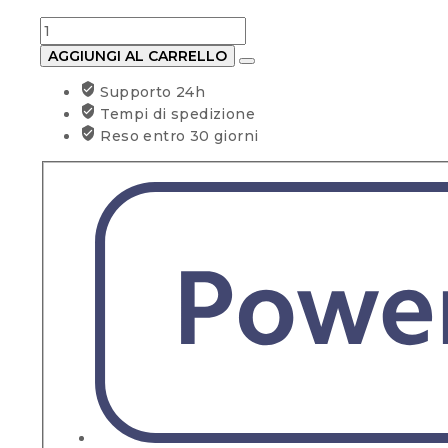
Scaldabagno
BAXI
AGGIUNGI AL CARRELLO
elettrico
Supporto 24h
EXTRA
Tempi di spedizione
+
Reso entro 30 giorni
VERTICALE
–
FLANGIATO
80
lt
quantità