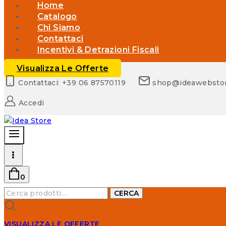
Home
Catalogo
Chi Siamo
Contattaci
Incentivi & Detrazioni Fiscali
Visualizza Le Offerte
Contattaci: +39 06 87570119
shop@ideawebsto
Accedi
0
Cerca:
CERCA
VISUALIZZA LE OFFERTE