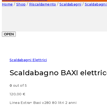
Home
/
Shop
/
Riscaldamento
/
Scaldabagni
/
Scaldabagni 
OPEN
Scaldabagni Elettrici
Scaldabagno BAXI elettri
0
out of 5
120,00
€
Linea Extra+ Baxi v280 80 litri 2 anni