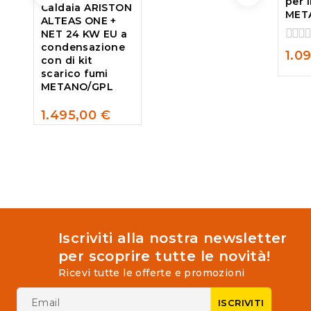
per 
5
Caldaia ARISTON
MET
ALTEAS ONE +
NET 24 KW EU a
condensazione
0
1.0
con di kit
out
scarico fumi
of
METANO/GPL
5
1.495,00
€
0
out
of
5
Iscriviti alla nostra newsletter
per scoprire tutte le novità!
Ricevi tutte le offerte e promozioni