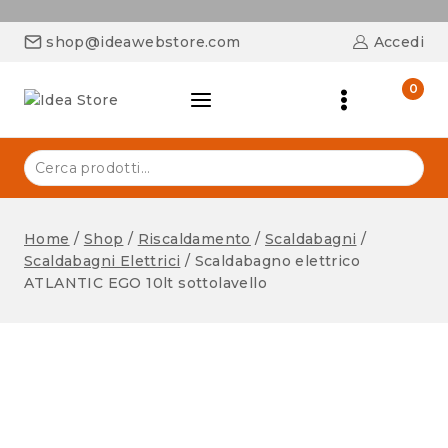
shop@ideawebstore.com
Accedi
0
Home
/
Shop
/
Riscaldamento
/
Scaldabagni
/
Scaldabagni Elettrici
/
Scaldabagno elettrico
ATLANTIC EGO 10lt sottolavello