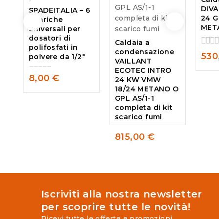
DIVA
SPADEITALIA – 6
24 G
ricariche
MET
universali per
dosatori di
Caldaia a
polifosfati in
condensazione
0
530
polvere da 1/2″
VAILLANT
out
ECOTEC INTRO
of
8,00
€
24 KW VMW
5
0
18/24 METANO O
out
GPL AS/1-1
of
completa di kit
5
scarico fumi
815,00
€
0
out
of
5
Iscriviti alla nostra newsletter
per scoprire tutte le novità!
Ricevi tutte le offerte e promozioni