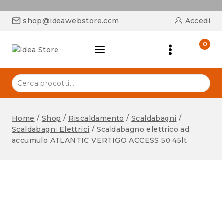
shop@ideawebstore.com
Accedi
0
Home
/
Shop
/
Riscaldamento
/
Scaldabagni
/
Scaldabagni Elettrici
/
Scaldabagno elettrico ad
accumulo ATLANTIC VERTIGO ACCESS 50 45lt