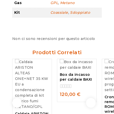
Gas
GPL
,
Metano
Kit
Coassiale
,
Sdoppiato
Non ci sono recensioni per questo articolo
Prodotti Correlati
Box da incasso
per caldaie BAXI
0
120,00
€
Cro
out
remo
of
5
ROM
wire
Caldaia ARISTON