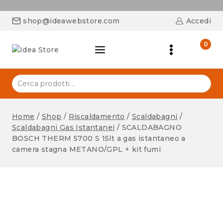
shop@ideawebstore.com
Accedi
0
Home
/
Shop
/
Riscaldamento
/
Scaldabagni
/
Scaldabagni Gas Istantanei
/
SCALDABAGNO
BOSCH THERM 5700 S 15lt a gas istantaneo a
camera stagna METANO/GPL + kit fumi