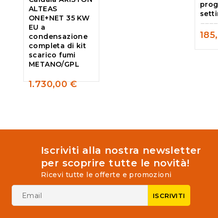
pro
ALTEAS
sett
ONE+NET 35 KW
EU a
185
condensazione
0
completa di kit
out
scarico fumi
of
METANO/GPL
5
1.730,00
€
0
out
of
5
Iscriviti alla nostra newsletter
per scoprire tutte le novità!
Ricevi tutte le offerte e promozioni