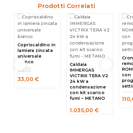
Prodotti Correlati
Copriscaldino in
lamiera zincata
universale
Cro
bianco
remo
Caldaia
ROME
IMMERGAS
con
VICTRIX TERA V2
0
33,00
€
pro
24 kW a
out
sett
condensazione
of
con kit scarico
5
fumi – METANO
110
0
out
1.035,00
€
of
0
5
out
of
5