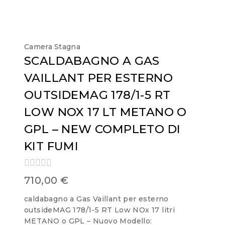
Camera Stagna
SCALDABAGNO A GAS
VAILLANT PER ESTERNO
OUTSIDEMAG 178/1-5 RT
LOW NOX 17 LT METANO O
GPL – NEW COMPLETO DI
KIT FUMI
0
710,00
€
out
of
caldabagno a Gas Vaillant per esterno
5
outsideMAG 178/1-5 RT Low NOx 17 litri
METANO o GPL – Nuovo Modello: