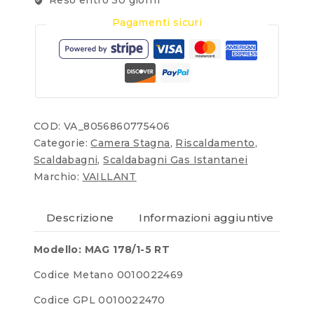
Pagamenti sicuri
COD:
VA_8056860775406
Categorie:
Camera Stagna
,
Riscaldamento
,
Scaldabagni
,
Scaldabagni Gas Istantanei
Marchio:
VAILLANT
Descrizione
Informazioni aggiuntive
Re
Modello: MAG 178/1-5 RT
Codice Metano 0010022469
Codice GPL 0010022470