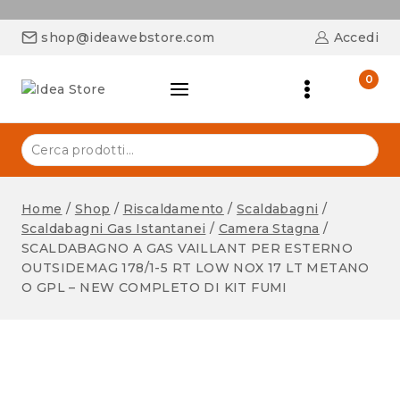
shop@ideawebstore.com
Accedi
0
Home
/
Shop
/
Riscaldamento
/
Scaldabagni
/
Scaldabagni Gas Istantanei
/
Camera Stagna
/
SCALDABAGNO A GAS VAILLANT PER ESTERNO
OUTSIDEMAG 178/1-5 RT LOW NOX 17 LT METANO
O GPL – NEW COMPLETO DI KIT FUMI