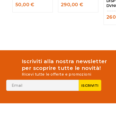
DISP
0
0
50,00
€
290,00
€
DVN
out
out
of
of
260
5
5
0
out
of
5
Iscriviti alla nostra newsletter
per scoprire tutte le novità!
Ricevi tutte le offerte e promozioni