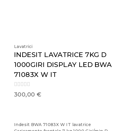
Lavatrici
INDESIT LAVATRICE 7KG D
1000GIRI DISPLAY LED BWA
71083X W IT
0
300,00
€
out
of
5
Indesit BWA 71083X W IT lavatrice
Caricamento frontale 7 kg 1000 Giri/min D