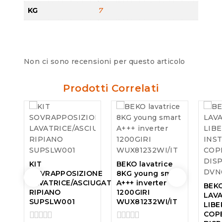
KG
7
Non ci sono recensioni per questo articolo
Prodotti Correlati
KIT
BEKO lavatrice
SOVRAPPOSIZIONE
8KG young smart
LAVATRICE/ASCIUGATRICE
A+++ inverter
BEK
RIPIANO
1200GIRI
LAVA
SUPSLW001
WUX81232WI/IT
LIBE
COPE