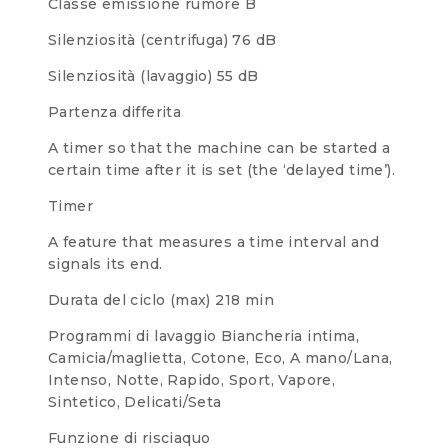
Classe emissione rumore
B
Silenziosità (centrifuga)
76 dB
Silenziosità (lavaggio)
55 dB
Partenza differita
A timer so that the machine can be started a
certain time after it is set (the ‘delayed time’).
Timer
A feature that measures a time interval and
signals its end.
Durata del ciclo (max)
218 min
Programmi di lavaggio
Biancheria intima,
Camicia/maglietta, Cotone, Eco, A mano/Lana,
Intenso, Notte, Rapido, Sport, Vapore,
Sintetico, Delicati/Seta
Funzione di risciaquo