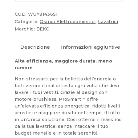
COD:
WUY81436SI
Categorie:
Grandi Elettrodomestici
,
Lavatrici
Marchio:
BEKO
Descrizione
Informazioni aggiuntive
Re
Alta efficienza, maggiore durata, meno
rumore
Non stressarti per la bolletta dell’energia o
farti venire il mal di testa ogni volta che devi
lavare i tuoi vestiti. Grazie al design con
motore brushless, ProSmart™ offre
un’elevata efficienza energetica, ridotti livelli
acustici e maggiore durata nel tempo, il tutto
in un’unica soluzione. Così otterrai il massimo
dalla tua lavatrice, senza intaccare il tuo
budget mensile e in totale serenità.