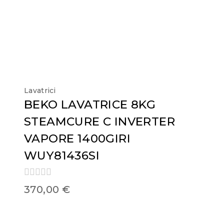
Lavatrici
BEKO LAVATRICE 8KG
STEAMCURE C INVERTER
VAPORE 1400GIRI
WUY81436SI
0
370,00
€
out
of
5