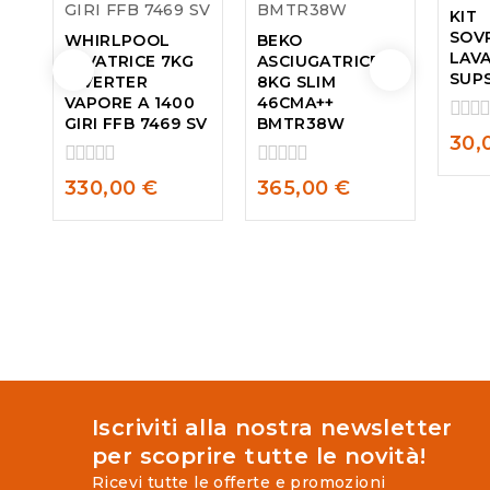
KIT
SOV
WHIRLPOOL
BEKO
LAVA
LAVATRICE 7KG
ASCIUGATRICE
SUP
INVERTER
8KG SLIM
VAPORE A 1400
46CMA++
GIRI FFB 7469 SV
BMTR38W
0
30,
out
of
0
0
330,00
€
365,00
€
5
out
out
of
of
5
5
Iscriviti alla nostra newsletter
per scoprire tutte le novità!
Ricevi tutte le offerte e promozioni