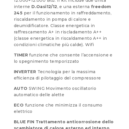
12.000+12.000 Btu. Il kit include due unità
interne
D.Oasi12/12
, e una esterna
freedom
245
per il funzionamento in raffreddamento,
riscaldamento in pompa di calore e
deumidificatore. Classe energetica in
raffrescamento A+ in riscladamento A++
(classe energetica in riscaldamento A++ in
condizioni climatiche più calde). Wifi
TIMER
funzione che consente l’accensione e
lo spegnimento temporizzato
INVERTER
Tecnologia per la massima
efﬁcienza di pilotaggio del compressore
AUTO
SWING Movimento oscillatorio
automatico delle alette
ECO
funzione che minimizza il consumo
elettrico
BLUE FIN Trattamento anticorrosione dello
scambiatore di calore esterno ed interno