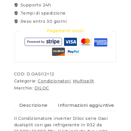
Supporto 24h
Tempi di spedizione
Reso entro 30 giorni
Pagamenti sicuri
COD:
D.OASI12+12
Categorie:
Condizionatori
,
Multisplit
Marchio:
DILOC
Descrizione
Informazioni aggiuntive
Re
I
l Condizionatore inverter Diloc serie Oasi
dualsplit con gas refrigerante in R32 da