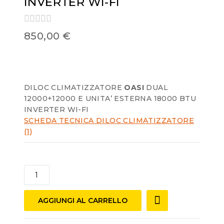
INVERTER WI-FI
0
850,00
€
out
of
5
DILOC CLIMATIZZATORE
OASI
DUAL
12000+12000 E UNITA’ ESTERNA 18000 BTU
INVERTER WI-FI
SCHEDA TECNICA DILOC CLIMATIZZATORE
(1)
AGGIUNGI AL CARRELLO