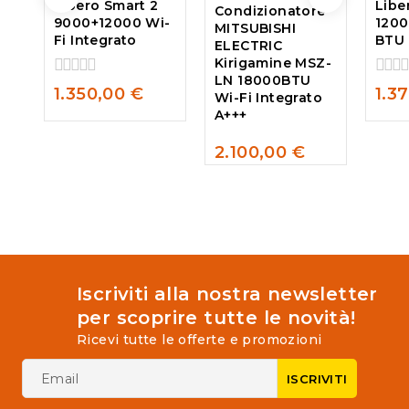
Libero Smart 2
Libe
Condizionatore
9000+12000 Wi-
120
MITSUBISHI
Fi Integrato
BTU 
ELECTRIC
Kirigamine MSZ-
LN 18000BTU
0
0
1.350,00
€
1.3
Wi-Fi Integrato
out
out
A+++
of
of
5
5
2.100,00
€
0
out
of
5
Iscriviti alla nostra newsletter
per scoprire tutte le novità!
Ricevi tutte le offerte e promozioni